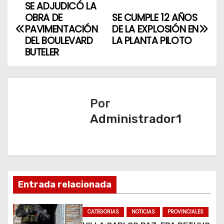
SE ADJUDICÓ LA
N
OBRA DE
SE CUMPLE 12 AÑOS
a
PAVIMENTACIÓN
DE LA EXPLOSIÓN EN
DEL BOULEVARD
LA PLANTA PILOTO
v
BUTELER
e
g
Por
a
Administrador1
c
i
ó
Entrada relacionada
n
CATEGORIAS
NOTICIAS
PROVINCIALES
d