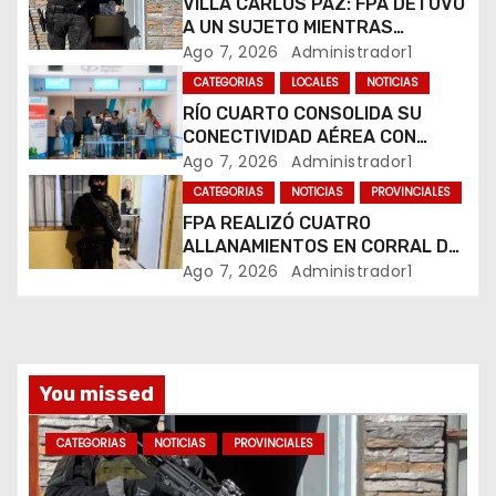
VILLA CARLOS PAZ: FPA DETUVO
A UN SUJETO MIENTRAS
e
COMERCIALIZABA COCAÍNA Y
Ago 7, 2026
Administrador1
MARIHUANA EN UNA PLAZA
e
CATEGORIAS
LOCALES
NOTICIAS
RÍO CUARTO CONSOLIDA SU
n
CONECTIVIDAD AÉREA CON
CUATRO VUELOS SEMANALES A
Ago 7, 2026
Administrador1
t
BUENOS AIRES
CATEGORIAS
NOTICIAS
PROVINCIALES
r
FPA REALIZÓ CUATRO
ALLANAMIENTOS EN CORRAL DE
a
BUSTOS-IFFLINGER
Ago 7, 2026
Administrador1
d
a
You missed
s
CATEGORIAS
NOTICIAS
PROVINCIALES