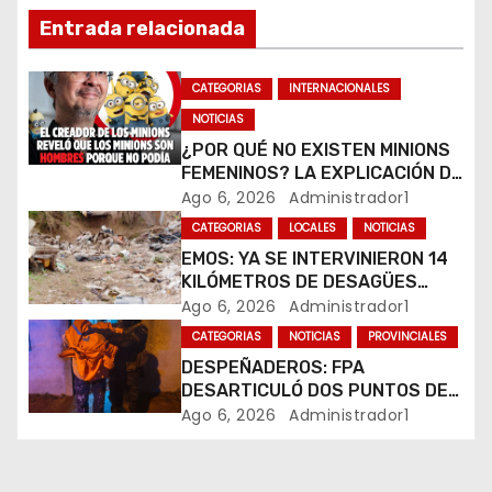
ó
Entrada relacionada
n
CATEGORIAS
INTERNACIONALES
d
NOTICIAS
e
¿POR QUÉ NO EXISTEN MINIONS
FEMENINOS? LA EXPLICACIÓN DE
e
SU CREADOR QUE VOLVIÓ A
Ago 6, 2026
Administrador1
VIRALIZARSE
CATEGORIAS
LOCALES
NOTICIAS
n
EMOS: YA SE INTERVINIERON 14
t
KILÓMETROS DE DESAGÜES
PLUVIALES
Ago 6, 2026
Administrador1
r
CATEGORIAS
NOTICIAS
PROVINCIALES
DESPEÑADEROS: FPA
a
DESARTICULÓ DOS PUNTOS DE
VENTA DE DROGAS. TRES
Ago 6, 2026
Administrador1
d
DETENIDOS
a