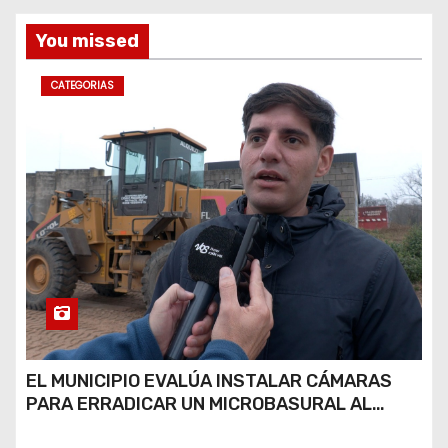
s
You missed
CATEGORIAS
EL MUNICIPIO EVALÚA INSTALAR CÁMARAS
PARA ERRADICAR UN MICROBASURAL AL
FINAL DE CALLE CARDARELLI