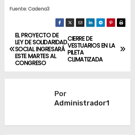
Fuente: Cadena3
EL PROYECTO DE
N
CIERRE DE
LEY DE SOLIDARIDAD
VESTUARIOS EN LA
a
SOCIAL INGRESARÁ
PILETA
ESTE MARTES AL
CLIMATIZADA
v
CONGRESO
e
g
Por
a
Administrador1
c
i