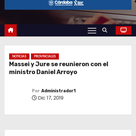
o
NOTICIAS
PROVINCIALES
Massei y Jure se reunieron con el
ministro Daniel Arroyo
Por
Administrador1
Dic 17, 2019