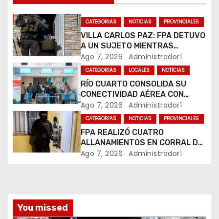
d
CATEGORIAS
NOTICIAS
PROVINCIALES
e
VILLA CARLOS PAZ: FPA DETUVO
A UN SUJETO MIENTRAS
e
COMERCIALIZABA COCAÍNA Y
Ago 7, 2026
Administrador1
MARIHUANA EN UNA PLAZA
CATEGORIAS
LOCALES
NOTICIAS
n
RÍO CUARTO CONSOLIDA SU
CONECTIVIDAD AÉREA CON
t
CUATRO VUELOS SEMANALES A
Ago 7, 2026
Administrador1
BUENOS AIRES
r
CATEGORIAS
NOTICIAS
PROVINCIALES
FPA REALIZÓ CUATRO
a
ALLANAMIENTOS EN CORRAL DE
BUSTOS-IFFLINGER
Ago 7, 2026
Administrador1
d
a
s
You missed