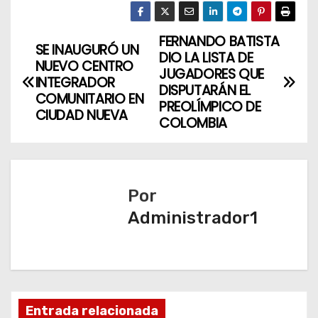
FERNANDO BATISTA
N
SE INAUGURÓ UN
DIO LA LISTA DE
NUEVO CENTRO
a
JUGADORES QUE
INTEGRADOR
DISPUTARÁN EL
COMUNITARIO EN
v
PREOLÍMPICO DE
CIUDAD NUEVA
COLOMBIA
e
g
a
Por
Administrador1
c
i
ó
n
Entrada relacionada