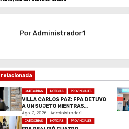
Por
Administrador1
 relacionada
CATEGORIAS
NOTICIAS
PROVINCIALES
VILLA CARLOS PAZ: FPA DETUVO
A UN SUJETO MIENTRAS
COMERCIALIZABA COCAÍNA Y
Ago 7, 2026
Administrador1
MARIHUANA EN UNA PLAZA
CATEGORIAS
NOTICIAS
PROVINCIALES
FPA REALIZÓ CUATRO