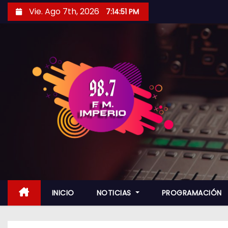
S
Vie. Ago 7th, 2026
7:14:52 PM
a
l
t
a
r
a
l
c
o
n
t
e
n
INICIO
NOTICIAS
PROGRAMACIÓN
i
d