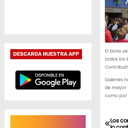
El bono se
DESCARGA NUESTRA APP
todos los 
Contributi
Quienes no
de mayor 
como por 
R
Los co
N
lo con
e