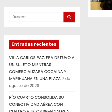
e
n
t
r
Entradas recientes
a
VILLA CARLOS PAZ: FPA DETUVO A
d
UN SUJETO MIENTRAS
a
COMERCIALIZABA COCAÍNA Y
MARIHUANA EN UNA PLAZA
7 de
s
agosto de 2026
RÍO CUARTO CONSOLIDA SU
CONECTIVIDAD AÉREA CON
CUATRO VUELOS SEMANALES A