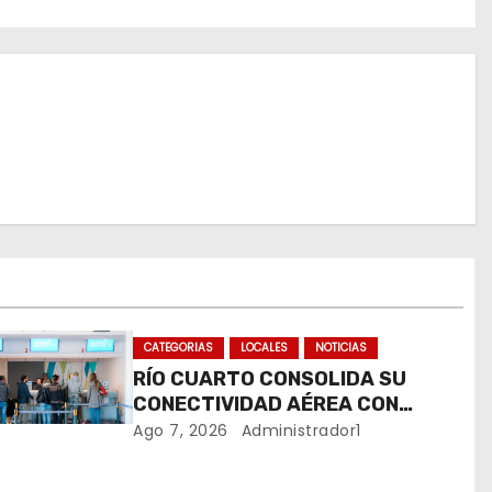
CATEGORIAS
LOCALES
NOTICIAS
RÍO CUARTO CONSOLIDA SU
CONECTIVIDAD AÉREA CON
CUATRO VUELOS SEMANALES A
Ago 7, 2026
Administrador1
BUENOS AIRES