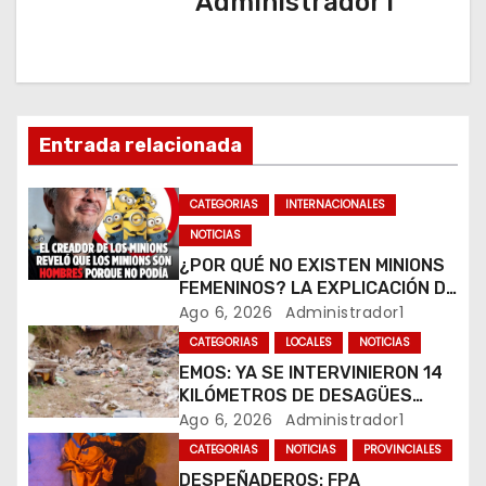
Administrador1
c
i
ó
Entrada relacionada
n
CATEGORIAS
INTERNACIONALES
d
NOTICIAS
e
¿POR QUÉ NO EXISTEN MINIONS
FEMENINOS? LA EXPLICACIÓN DE
e
SU CREADOR QUE VOLVIÓ A
Ago 6, 2026
Administrador1
VIRALIZARSE
CATEGORIAS
LOCALES
NOTICIAS
n
EMOS: YA SE INTERVINIERON 14
t
KILÓMETROS DE DESAGÜES
PLUVIALES
Ago 6, 2026
Administrador1
r
CATEGORIAS
NOTICIAS
PROVINCIALES
DESPEÑADEROS: FPA