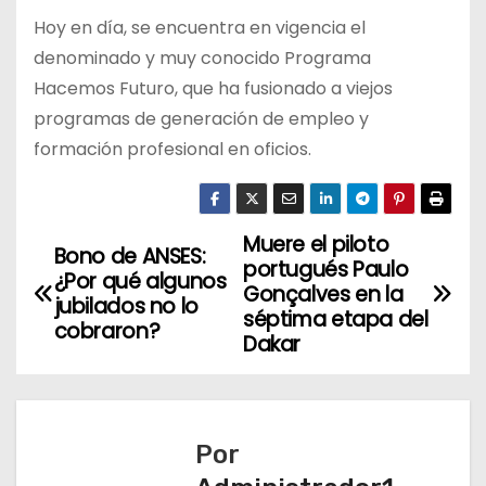
Hoy en día, se encuentra en vigencia el
denominado y muy conocido Programa
Hacemos Futuro, que ha fusionado a viejos
programas de generación de empleo y
formación profesional en oficios.
Muere el piloto
N
Bono de ANSES:
portugués Paulo
¿Por qué algunos
a
Gonçalves en la
jubilados no lo
séptima etapa del
cobraron?
v
Dakar
e
g
Por
a