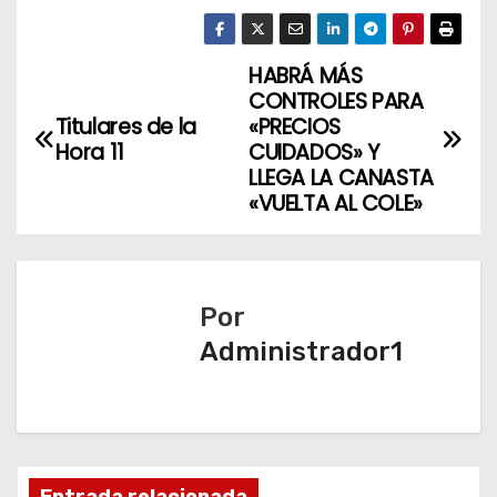
HABRÁ MÁS
N
CONTROLES PARA
a
Titulares de la
«PRECIOS
Hora 11
CUIDADOS» Y
v
LLEGA LA CANASTA
«VUELTA AL COLE»
e
g
a
Por
Administrador1
c
i
ó