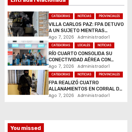
n
Entrada relacionada
d
CATEGORIAS
NOTICIAS
PROVINCIALES
e
VILLA CARLOS PAZ: FPA DETUVO
A UN SUJETO MIENTRAS
e
COMERCIALIZABA COCAÍNA Y
Ago 7, 2026
Administrador1
MARIHUANA EN UNA PLAZA
CATEGORIAS
LOCALES
NOTICIAS
n
RÍO CUARTO CONSOLIDA SU
CONECTIVIDAD AÉREA CON
t
CUATRO VUELOS SEMANALES A
Ago 7, 2026
Administrador1
BUENOS AIRES
r
CATEGORIAS
NOTICIAS
PROVINCIALES
FPA REALIZÓ CUATRO
a
ALLANAMIENTOS EN CORRAL DE
BUSTOS-IFFLINGER
Ago 7, 2026
Administrador1
d
a
s
You missed