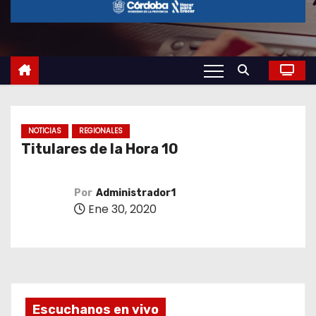
o
NOTICIAS
REGIONALES
Titulares de la Hora 10
Por
Administrador1
Ene 30, 2020
Escuchanos en vivo