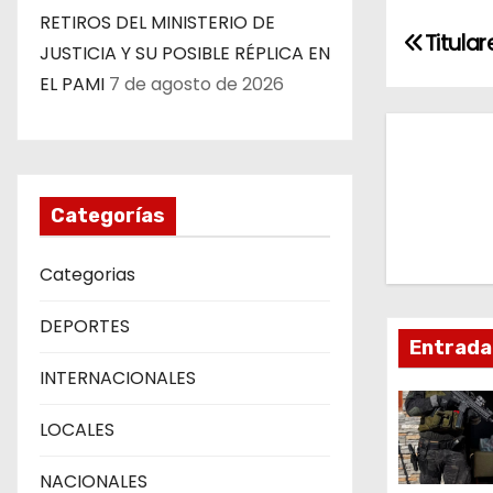
RETIROS DEL MINISTERIO DE
N
Titular
JUSTICIA Y SU POSIBLE RÉPLICA EN
a
EL PAMI
7 de agosto de 2026
v
e
Categorías
g
a
Categorias
c
DEPORTES
Entrada
i
INTERNACIONALES
ó
LOCALES
n
NACIONALES