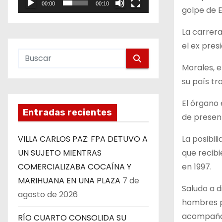
00:00
00:10
e
golpe de E
o
La carrera
el ex pres
Morales, e
su país tr
El órgano 
Entradas recientes
de presen
La posibil
VILLA CARLOS PAZ: FPA DETUVO A
que recib
UN SUJETO MIENTRAS
en 1997.
COMERCIALIZABA COCAÍNA Y
MARIHUANA EN UNA PLAZA
7 de
Saludo a d
agosto de 2026
hombres p
acompañar
RÍO CUARTO CONSOLIDA SU