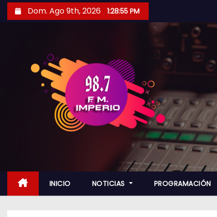
S
Dom. Ago 9th, 2026
1:28:56 PM
a
l
t
a
r
a
l
c
o
n
t
e
n
INICIO
NOTICIAS
PROGRAMACIÓN
i
d