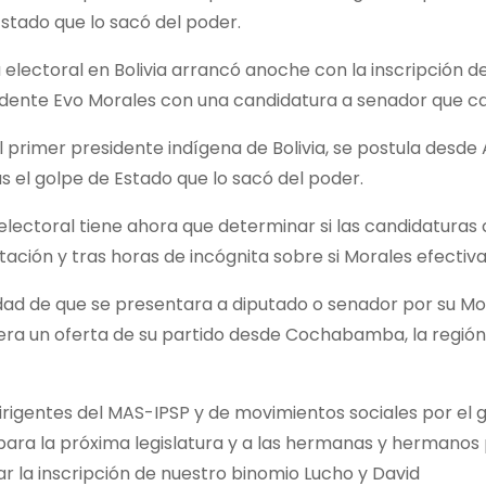
stado que lo sacó del poder.
 electoral en Bolivia arrancó anoche con la inscripción d
idente Evo Morales con una candidatura a senador que cali
l primer presidente indígena de Bolivia, se postula des
as el golpe de Estado que lo sacó del poder.
electoral tiene ahora que determinar si las candidaturas c
tación y tras horas de incógnita sobre si Morales efect
idad de que se presentara a diputado o senador por su Mo
iera un oferta de su partido desde Cochabamba, la regi
irigentes del MAS-IPSP y de movimientos sociales por el 
ara la próxima legislatura y a las hermanas y hermanos
 la inscripción de nuestro binomio Lucho y David