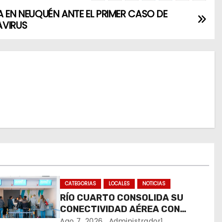
A EN NEUQUÉN ANTE EL PRIMER CASO DE
VIRUS
CATEGORIAS
LOCALES
NOTICIAS
RÍO CUARTO CONSOLIDA SU
CONECTIVIDAD AÉREA CON
CUATRO VUELOS SEMANALES A
Ago 7, 2026
Administrador1