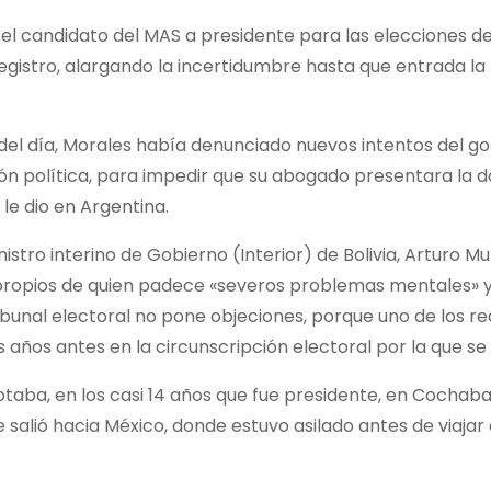
a el candidato del MAS a presidente para las elecciones de
registro, alargando la incertidumbre hasta que entrada la 
 del día, Morales había denunciado nuevos intentos del gob
ón política, para impedir que su abogado presentara la 
le dio en Argentina.
nistro interino de Gobierno (Interior) de Bolivia, Arturo M
» propios de quien padece «severos problemas mentales» 
tribunal electoral no pone objeciones, porque uno de los 
años antes en la circunscripción electoral por la que se
taba, en los casi 14 años que fue presidente, en Cochabam
salió hacia México, donde estuvo asilado antes de viajar