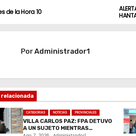
ALERT
es de la Hora 10
HANTA
Por
Administrador1
 relacionada
CATEGORIAS
NOTICIAS
PROVINCIALES
VILLA CARLOS PAZ: FPA DETUVO
A UN SUJETO MIENTRAS
COMERCIALIZABA COCAÍNA Y
Ago 7, 2026
Administrador1