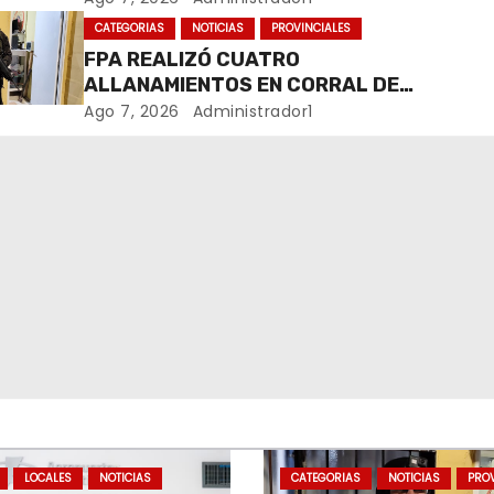
MARIHUANA EN UNA PLAZA
CATEGORIAS
NOTICIAS
PROVINCIALES
FPA REALIZÓ CUATRO
ALLANAMIENTOS EN CORRAL DE
BUSTOS-IFFLINGER
Ago 7, 2026
Administrador1
LOCALES
NOTICIAS
CATEGORIAS
NOTICIAS
PROV