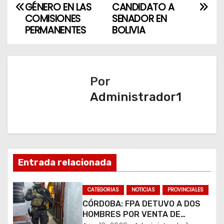
a
GÉNERO EN LAS
CANDIDATO A
COMISIONES
SENADOR EN
v
PERMANENTES
BOLIVIA
e
g
Por
a
Administrador1
c
i
ó
Entrada relacionada
n
CATEGORIAS
NOTICIAS
PROVINCIALES
d
CÓRDOBA: FPA DETUVO A DOS
HOMBRES POR VENTA DE
e