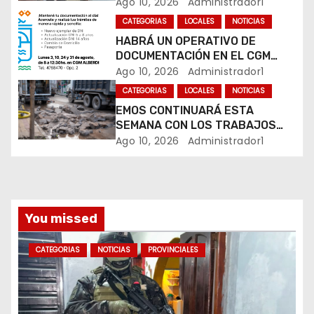
DROGAS EN TRES BARRIOS DE
Ago 10, 2026
Administrador1
LA CAPITAL
e
CATEGORIAS
LOCALES
NOTICIAS
HABRÁ UN OPERATIVO DE
n
DOCUMENTACIÓN EN EL CGM
ALBERDI
Ago 10, 2026
Administrador1
t
CATEGORIAS
LOCALES
NOTICIAS
r
EMOS CONTINUARÁ ESTA
SEMANA CON LOS TRABAJOS
a
SOBRE CALLE ALVEAR
Ago 10, 2026
Administrador1
d
a
You missed
s
CATEGORIAS
NOTICIAS
PROVINCIALES