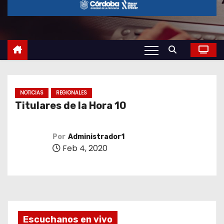
o
NOTICIAS
REGIONALES
Titulares de la Hora 10
Por
Administrador1
Feb 4, 2020
Escuchanos en vivo