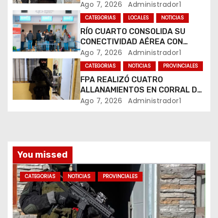
COMERCIALIZABA COCAÍNA Y
Ago 7, 2026
Administrador1
MARIHUANA EN UNA PLAZA
e
CATEGORIAS
LOCALES
NOTICIAS
RÍO CUARTO CONSOLIDA SU
n
CONECTIVIDAD AÉREA CON
CUATRO VUELOS SEMANALES A
Ago 7, 2026
Administrador1
t
BUENOS AIRES
CATEGORIAS
NOTICIAS
PROVINCIALES
r
FPA REALIZÓ CUATRO
ALLANAMIENTOS EN CORRAL DE
a
BUSTOS-IFFLINGER
Ago 7, 2026
Administrador1
d
a
You missed
s
CATEGORIAS
NOTICIAS
PROVINCIALES