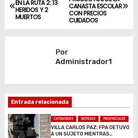
EN LA RUTA 2: 13
a
CANASTA ESCOLAR
HERIDOS Y 2
CON PRECIOS
MUERTOS
v
CUIDADOS
e
g
Por
a
Administrador1
c
i
ó
Entrada relacionada
n
CATEGORIAS
NOTICIAS
PROVINCIALES
d
VILLA CARLOS PAZ: FPA DETUVO
A UN SUJETO MIENTRAS
e