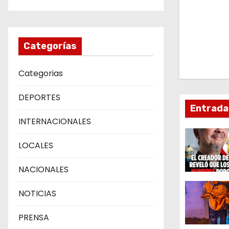
v
e
Categorías
g
a
Categorias
c
DEPORTES
Entrada
i
INTERNACIONALES
ó
LOCALES
n
NACIONALES
d
NOTICIAS
e
PRENSA
e