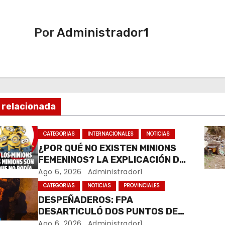
Por
Administrador1
 relacionada
CATEGORIAS
INTERNACIONALES
NOTICIAS
¿POR QUÉ NO EXISTEN MINIONS
FEMENINOS? LA EXPLICACIÓN DE
SU CREADOR QUE VOLVIÓ A
Ago 6, 2026
Administrador1
VIRALIZARSE
CATEGORIAS
NOTICIAS
PROVINCIALES
DESPEÑADEROS: FPA
DESARTICULÓ DOS PUNTOS DE
VENTA DE DROGAS. TRES
Ago 6, 2026
Administrador1