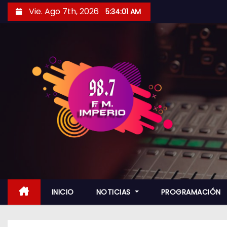
S
Vie. Ago 7th, 2026
5:34:03 AM
a
l
t
a
r
a
l
c
o
n
t
e
n
INICIO
NOTICIAS
PROGRAMACIÓN
i
d