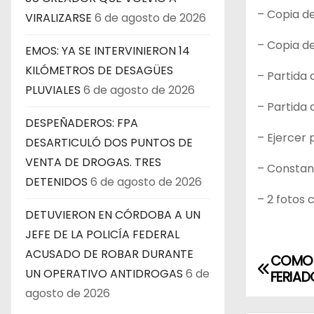
– Copia d
VIRALIZARSE
6 de agosto de 2026
– Copia d
EMOS: YA SE INTERVINIERON 14
KILÓMETROS DE DESAGÜES
– Partida
PLUVIALES
6 de agosto de 2026
– Partida 
DESPEÑADEROS: FPA
– Ejercer p
DESARTICULÓ DOS PUNTOS DE
VENTA DE DROGAS. TRES
– Constan
DETENIDOS
6 de agosto de 2026
– 2 fotos 
DETUVIERON EN CÓRDOBA A UN
JEFE DE LA POLICÍA FEDERAL
ACUSADO DE ROBAR DURANTE
COMO S
N
UN OPERATIVO ANTIDROGAS
6 de
FERIA
a
agosto de 2026