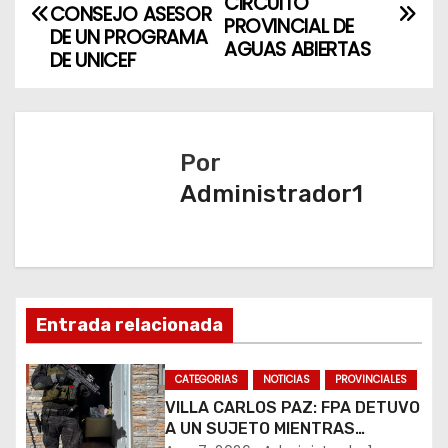
CIRCUITO
a
CONSEJO ASESOR
PROVINCIAL DE
DE UN PROGRAMA
AGUAS ABIERTAS
v
DE UNICEF
e
g
Por
a
Administrador1
c
i
ó
Entrada relacionada
n
CATEGORIAS
NOTICIAS
PROVINCIALES
d
VILLA CARLOS PAZ: FPA DETUVO
A UN SUJETO MIENTRAS
e