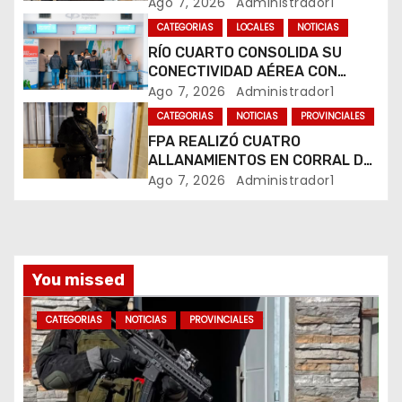
COMERCIALIZABA COCAÍNA Y
Ago 7, 2026
Administrador1
MARIHUANA EN UNA PLAZA
e
CATEGORIAS
LOCALES
NOTICIAS
RÍO CUARTO CONSOLIDA SU
n
CONECTIVIDAD AÉREA CON
CUATRO VUELOS SEMANALES A
Ago 7, 2026
Administrador1
t
BUENOS AIRES
CATEGORIAS
NOTICIAS
PROVINCIALES
r
FPA REALIZÓ CUATRO
ALLANAMIENTOS EN CORRAL DE
a
BUSTOS-IFFLINGER
Ago 7, 2026
Administrador1
d
a
You missed
s
CATEGORIAS
NOTICIAS
PROVINCIALES