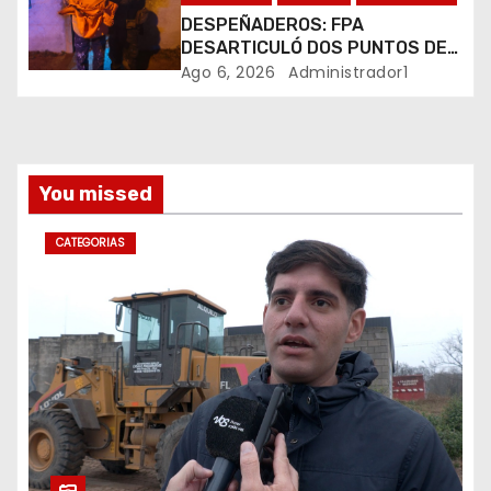
a
DESPEÑADEROS: FPA
DESARTICULÓ DOS PUNTOS DE
d
VENTA DE DROGAS. TRES
Ago 6, 2026
Administrador1
DETENIDOS
a
s
You missed
CATEGORIAS