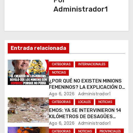
a
Administrador1
c
i
ó
n
Entrada relacionada
d
CATEGORIAS
INTERNACIONALES
e
NOTICIAS
¿POR QUÉ NO EXISTEN MINIONS
e
FEMENINOS? LA EXPLICACIÓN DE
SU CREADOR QUE VOLVIÓ A
Ago 6, 2026
Administrador1
n
VIRALIZARSE
CATEGORIAS
LOCALES
NOTICIAS
t
EMOS: YA SE INTERVINIERON 14
KILÓMETROS DE DESAGÜES
r
PLUVIALES
Ago 6, 2026
Administrador1
CATEGORIAS
NOTICIAS
PROVINCIALES