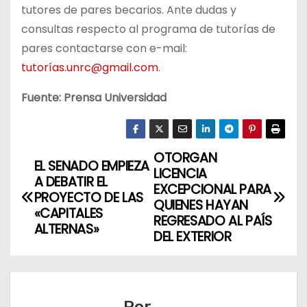
tutores de pares becarios. Ante dudas y
consultas respecto al programa de tutorías de
pares contactarse con e-mail:
tutorías.unrc@gmail.com
.
Fuente: Prensa Universidad
OTORGAN
N
EL SENADO EMPIEZA
LICENCIA
A DEBATIR EL
a
EXCEPCIONAL PARA
PROYECTO DE LAS
QUIENES HAYAN
«CAPITALES
v
REGRESADO AL PAÍS
ALTERNAS»
DEL EXTERIOR
e
g
Por