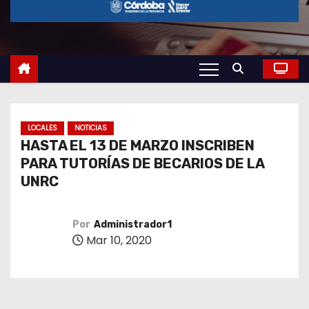
o
LOCALES
NOTICIAS
HASTA EL 13 DE MARZO INSCRIBEN
PARA TUTORÍAS DE BECARIOS DE LA
UNRC
Por
Administrador1
Mar 10, 2020