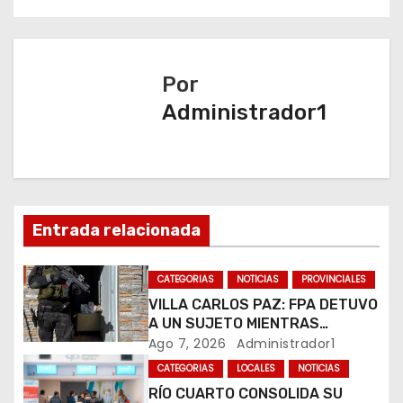
g
a
Por
c
Administrador1
i
ó
n
Entrada relacionada
d
CATEGORIAS
NOTICIAS
PROVINCIALES
e
VILLA CARLOS PAZ: FPA DETUVO
e
A UN SUJETO MIENTRAS
COMERCIALIZABA COCAÍNA Y
Ago 7, 2026
Administrador1
n
MARIHUANA EN UNA PLAZA
CATEGORIAS
LOCALES
NOTICIAS
RÍO CUARTO CONSOLIDA SU