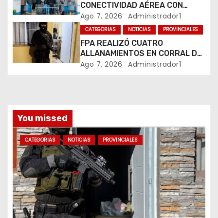
t
CONECTIVIDAD AÉREA CON
CUATRO VUELOS SEMANALES A
Ago 7, 2026
Administrador1
r
BUENOS AIRES
CATEGORIAS
NOTICIAS
PROVINCIALES
a
FPA REALIZÓ CUATRO
ALLANAMIENTOS EN CORRAL DE
d
BUSTOS-IFFLINGER
Ago 7, 2026
Administrador1
a
s
You missed
CATEGORIAS
NOTICIAS
PROVINCIALES