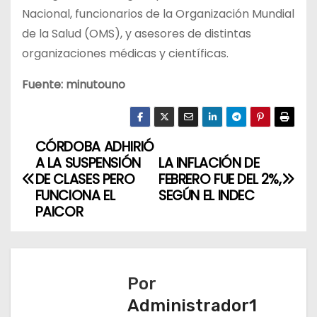
Nacional, funcionarios de la Organización Mundial
de la Salud (OMS), y asesores de distintas
organizaciones médicas y científicas.
Fuente: minutouno
CÓRDOBA ADHIRIÓ
N
A LA SUSPENSIÓN
LA INFLACIÓN DE
a
DE CLASES PERO
FEBRERO FUE DEL 2%,
FUNCIONA EL
SEGÚN EL INDEC
v
PAICOR
e
g
Por
a
Administrador1