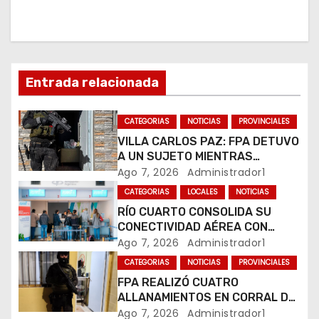
c
i
ó
Entrada relacionada
n
CATEGORIAS
NOTICIAS
PROVINCIALES
d
VILLA CARLOS PAZ: FPA DETUVO
A UN SUJETO MIENTRAS
e
COMERCIALIZABA COCAÍNA Y
Ago 7, 2026
Administrador1
MARIHUANA EN UNA PLAZA
e
CATEGORIAS
LOCALES
NOTICIAS
RÍO CUARTO CONSOLIDA SU
n
CONECTIVIDAD AÉREA CON
CUATRO VUELOS SEMANALES A
Ago 7, 2026
Administrador1
t
BUENOS AIRES
CATEGORIAS
NOTICIAS
PROVINCIALES
r
FPA REALIZÓ CUATRO
ALLANAMIENTOS EN CORRAL DE
a
BUSTOS-IFFLINGER
Ago 7, 2026
Administrador1