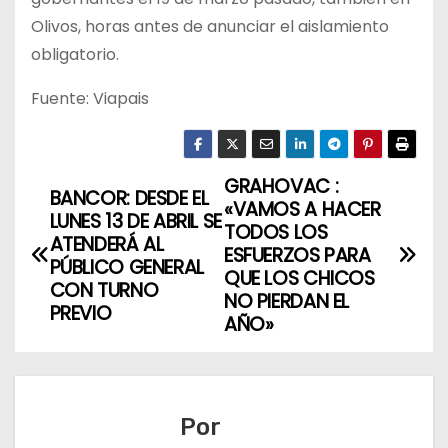
Olivos, horas antes de anunciar el aislamiento
obligatorio.
Fuente: Viapais
GRAHOVAC :
N
BANCOR: DESDE EL
«VAMOS A HACER
LUNES 13 DE ABRIL SE
a
TODOS LOS
ATENDERÁ AL
ESFUERZOS PARA
PÚBLICO GENERAL
v
QUE LOS CHICOS
CON TURNO
NO PIERDAN EL
PREVIO
e
AÑO»
g
a
Por
c