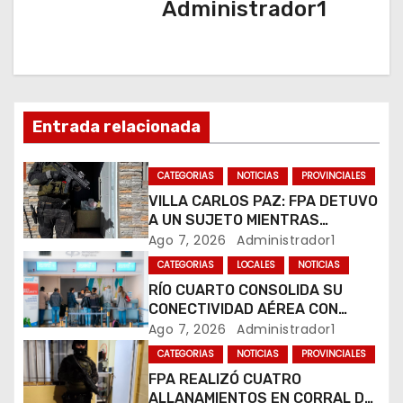
Administrador1
i
ó
n
Entrada relacionada
d
CATEGORIAS
NOTICIAS
PROVINCIALES
e
VILLA CARLOS PAZ: FPA DETUVO
e
A UN SUJETO MIENTRAS
COMERCIALIZABA COCAÍNA Y
Ago 7, 2026
Administrador1
n
MARIHUANA EN UNA PLAZA
CATEGORIAS
LOCALES
NOTICIAS
RÍO CUARTO CONSOLIDA SU
t
CONECTIVIDAD AÉREA CON
CUATRO VUELOS SEMANALES A
Ago 7, 2026
Administrador1
r
BUENOS AIRES
CATEGORIAS
NOTICIAS
PROVINCIALES
a
FPA REALIZÓ CUATRO
ALLANAMIENTOS EN CORRAL DE