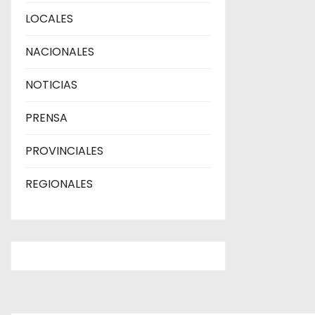
LOCALES
a
NACIONALES
d
a
NOTICIAS
s
PRENSA
PROVINCIALES
REGIONALES