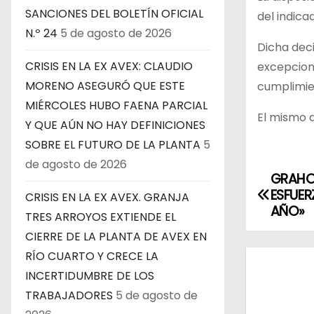
SANCIONES DEL BOLETÍN OFICIAL
del indica
N.º 24
5 de agosto de 2026
Dicha dec
CRISIS EN LA EX AVEX: CLAUDIO
excepcione
MORENO ASEGURÓ QUE ESTE
cumplimien
MIÉRCOLES HUBO FAENA PARCIAL
El mismo d
Y QUE AÚN NO HAY DEFINICIONES
SOBRE EL FUTURO DE LA PLANTA
5
de agosto de 2026
GRAHO
N
ESFUER
CRISIS EN LA EX AVEX. GRANJA
a
AÑO»
TRES ARROYOS EXTIENDE EL
CIERRE DE LA PLANTA DE AVEX EN
v
RÍO CUARTO Y CRECE LA
e
INCERTIDUMBRE DE LOS
TRABAJADORES
5 de agosto de
g