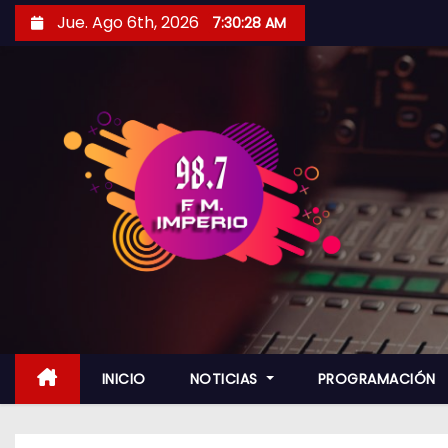
S
Jue. Ago 6th, 2026
7:30:29 AM
a
l
t
a
r
a
l
c
o
n
t
e
n
INICIO
NOTICIAS
PROGRAMACIÓN
i
d