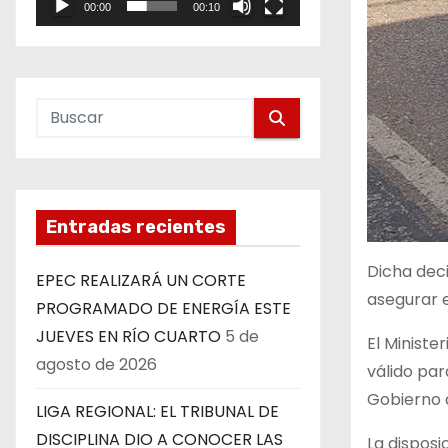
00:00
00:10
e
o
Entradas recientes
Dicha dec
EPEC REALIZARÁ UN CORTE
asegurar e
PROGRAMADO DE ENERGÍA ESTE
JUEVES EN RÍO CUARTO
5 de
El Ministe
agosto de 2026
válido par
Gobierno d
LIGA REGIONAL: EL TRIBUNAL DE
DISCIPLINA DIO A CONOCER LAS
La disposi