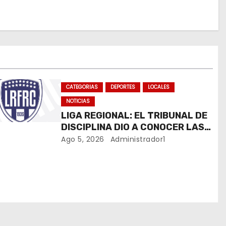
CATEGORIAS
DEPORTES
LOCALES
NOTICIAS
LIGA REGIONAL: EL TRIBUNAL DE
DISCIPLINA DIO A CONOCER LAS
SANCIONES DEL BOLETÍN OFICIAL
Ago 5, 2026
Administrador1
N.º 24