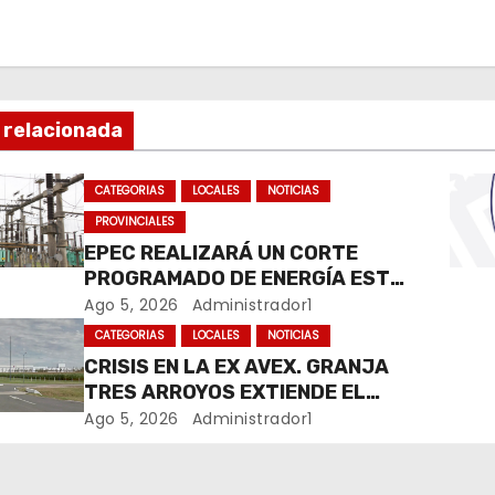
 relacionada
CATEGORIAS
LOCALES
NOTICIAS
PROVINCIALES
EPEC REALIZARÁ UN CORTE
PROGRAMADO DE ENERGÍA ESTE
JUEVES EN RÍO CUARTO
Ago 5, 2026
Administrador1
CATEGORIAS
LOCALES
NOTICIAS
CRISIS EN LA EX AVEX. GRANJA
TRES ARROYOS EXTIENDE EL
CIERRE DE LA PLANTA DE AVEX
Ago 5, 2026
Administrador1
EN RÍO CUARTO Y CRECE LA
INCERTIDUMBRE DE LOS
TRABAJADORES