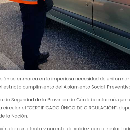
isión se enmarca en la imperiosa necesidad de uniformar
l estricto cumplimiento del Aislamiento Social, Preventivo
rio de Seguridad de la Provincia de Córdoba informó, que a p
a circular el “CERTIFICADO ÚNICO DE CIRCULACIÓN”, dispu
e la Nación.
ción deja sin efecto y carente de validez para circular to