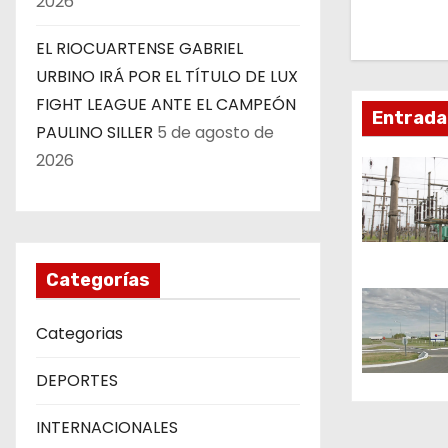
2026
a
EL RIOCUARTENSE GABRIEL
c
URBINO IRÁ POR EL TÍTULO DE LUX
i
FIGHT LEAGUE ANTE EL CAMPEÓN
Entrada
PAULINO SILLER
5 de agosto de
ó
2026
n
d
e
Categorías
e
Categorias
n
DEPORTES
t
INTERNACIONALES
r