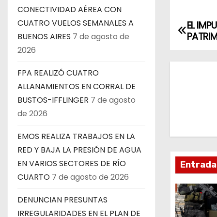
CONECTIVIDAD AÉREA CON
CUATRO VUELOS SEMANALES A
EL IMP
N
PATRIM
BUENOS AIRES
7 de agosto de
a
2026
v
FPA REALIZÓ CUATRO
ALLANAMIENTOS EN CORRAL DE
e
BUSTOS-IFFLINGER
7 de agosto
g
de 2026
a
EMOS REALIZA TRABAJOS EN LA
c
RED Y BAJA LA PRESIÓN DE AGUA
EN VARIOS SECTORES DE RÍO
Entrada
i
CUARTO
7 de agosto de 2026
ó
DENUNCIAN PRESUNTAS
n
IRREGULARIDADES EN EL PLAN DE