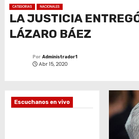
o
CATEGORIAS
NACIONALES
LA JUSTICIA ENTREG
LÁZARO BÁEZ
Por
Administrador1
Abr 15, 2020
Escuchanos en vivo