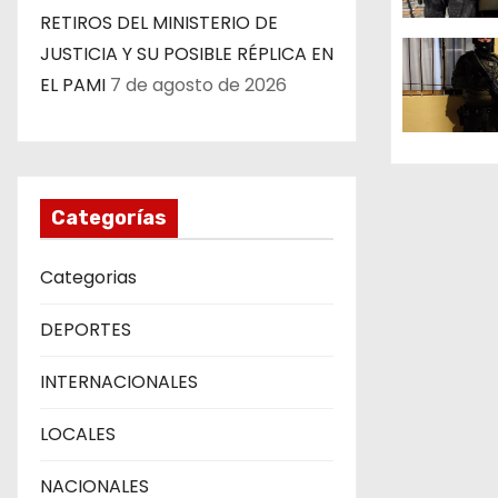
RETIROS DEL MINISTERIO DE
d
JUSTICIA Y SU POSIBLE RÉPLICA EN
e
EL PAMI
7 de agosto de 2026
e
n
t
Categorías
r
Categorias
a
DEPORTES
d
INTERNACIONALES
a
LOCALES
s
NACIONALES