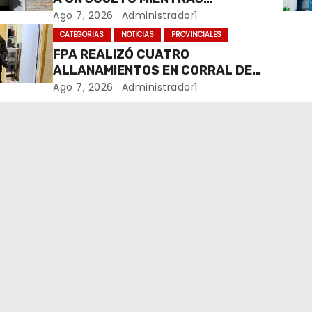
COMERCIALIZABA COCAÍNA Y
Ago 7, 2026
Administrador1
MARIHUANA EN UNA PLAZA
CATEGORIAS
NOTICIAS
PROVINCIALES
FPA REALIZÓ CUATRO
ALLANAMIENTOS EN CORRAL DE
BUSTOS-IFFLINGER
Ago 7, 2026
Administrador1