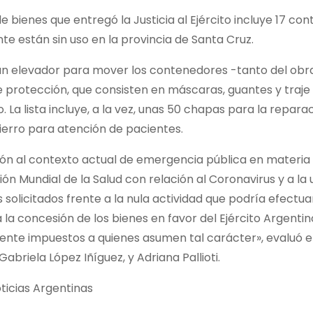
 de bienes que entregó la Justicia al Ejército incluye 17
e están sin uso en la provincia de Santa Cruz.
n elevador para mover los contenedores -tanto del obra
 protección, que consisten en máscaras, guantes y traje de
to. La lista incluye, a la vez, unas 50 chapas para la rep
ierro para atención de pacientes.
ón al contexto actual de emergencia pública en materia 
ón Mundial de la Salud con relación al Coronavirus y a la 
solicitados frente a la nula actividad que podría efectuar
 la concesión de los bienes en favor del Ejército Argentino
nte impuestos a quienes asumen tal carácter», evaluó el 
Gabriela López Iñíguez, y Adriana Pallioti.
ticias Argentinas