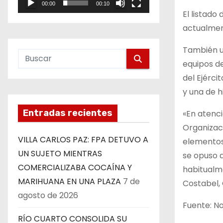
00:00
00:10
e
El listado
o
actualment
También u
equipos de
del Ejérci
y una de h
Entradas recientes
«En atenci
Organizaci
VILLA CARLOS PAZ: FPA DETUVO A
elementos 
UN SUJETO MIENTRAS
se opuso a
COMERCIALIZABA COCAÍNA Y
habitualme
MARIHUANA EN UNA PLAZA
7 de
Costabel, 
agosto de 2026
Fuente: No
RÍO CUARTO CONSOLIDA SU