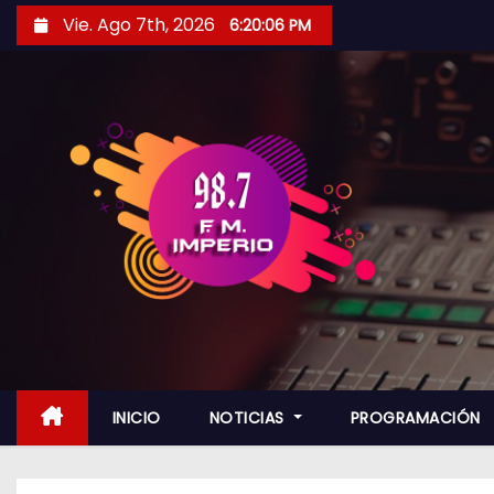
S
Vie. Ago 7th, 2026
6:20:07 PM
a
l
t
a
r
a
l
c
o
n
t
e
n
INICIO
NOTICIAS
PROGRAMACIÓN
i
d