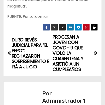
magnitud”.
FUENTE: Puntal.com.ar
PROCESAN A
N
DURO REVÉS
JOVEN CON
JUDICIAL PARA “EL
a
COVID-19 QUE
PEPO”:
VIOLÓ LA
RECHAZARON
v
CUARENTENA Y
SOBRESEIMIENTO E
ASISTIÓ A UN
IRÁ A JUICIO
e
CUMPLEAÑOS
g
a
Por
c
Administrador1