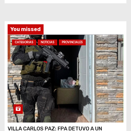
a
s
You missed
CATEGORIAS
NOTICIAS
PROVINCIALES
VILLA CARLOS PAZ: FPA DETUVO A UN