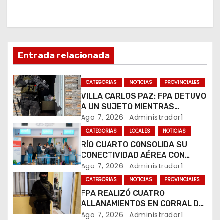
i
ó
n
Entrada relacionada
d
CATEGORIAS
NOTICIAS
PROVINCIALES
e
VILLA CARLOS PAZ: FPA DETUVO
e
A UN SUJETO MIENTRAS
COMERCIALIZABA COCAÍNA Y
Ago 7, 2026
Administrador1
n
MARIHUANA EN UNA PLAZA
CATEGORIAS
LOCALES
NOTICIAS
RÍO CUARTO CONSOLIDA SU
t
CONECTIVIDAD AÉREA CON
CUATRO VUELOS SEMANALES A
Ago 7, 2026
Administrador1
r
BUENOS AIRES
CATEGORIAS
NOTICIAS
PROVINCIALES
a
FPA REALIZÓ CUATRO
ALLANAMIENTOS EN CORRAL DE
d
BUSTOS-IFFLINGER
Ago 7, 2026
Administrador1