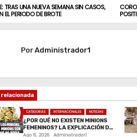
: TRAS UNA NUEVA SEMANA SIN CASOS,
CORON
N EL PERIODO DE BROTE
POSIT
Por
Administrador1
 relacionada
CATEGORIAS
INTERNACIONALES
NOTICIAS
¿POR QUÉ NO EXISTEN MINIONS
FEMENINOS? LA EXPLICACIÓN DE
SU CREADOR QUE VOLVIÓ A
Ago 6, 2026
Administrador1