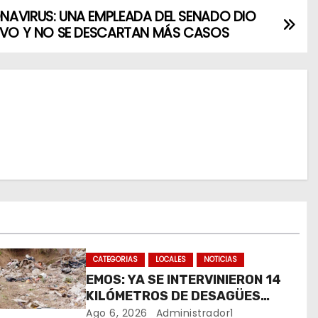
AVIRUS: UNA EMPLEADA DEL SENADO DIO
IVO Y NO SE DESCARTAN MÁS CASOS
CATEGORIAS
LOCALES
NOTICIAS
EMOS: YA SE INTERVINIERON 14
KILÓMETROS DE DESAGÜES
PLUVIALES
Ago 6, 2026
Administrador1