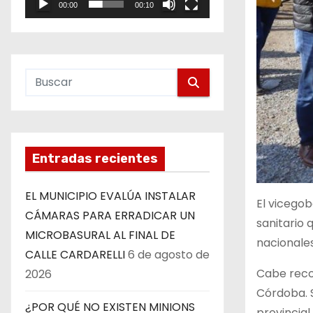
00:00
00:10
e
o
Entradas recientes
EL MUNICIPIO EVALÚA INSTALAR
El vicegob
CÁMARAS PARA ERRADICAR UN
sanitario 
MICROBASURAL AL FINAL DE
nacionales
CALLE CARDARELLI
6 de agosto de
Cabe recor
2026
Córdoba. S
¿POR QUÉ NO EXISTEN MINIONS
provincial.