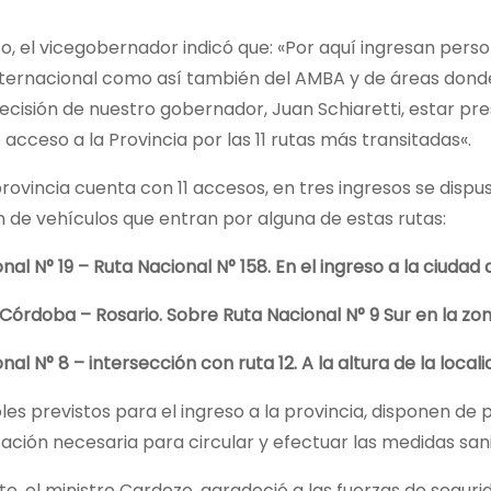
o, el vicegobernador indicó que: «Por aquí ingresan perso
nternacional como así también del AMBA y de áreas donde h
ecisión de nuestro gobernador, Juan Schiaretti, estar pres
 acceso a la Provincia por las 11 rutas más transitadas«.
 provincia cuenta con 11 accesos, en tres ingresos se dispu
n de vehículos que entran por alguna de estas rutas:
nal N° 19 – Ruta Nacional N° 158. En el ingreso a la ciudad
Córdoba – Rosario. Sobre Ruta Nacional N° 9 Sur en la zo
nal N° 8 – intersección con ruta 12. A la altura de la locali
les previstos para el ingreso a la provincia, disponen de p
ión necesaria para circular y efectuar las medidas sanit
te, el ministro Cardozo, agradeció a las fuerzas de seguri