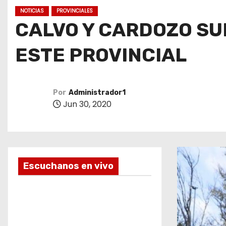
o
NOTICIAS
PROVINCIALES
CALVO Y CARDOZO SU
ESTE PROVINCIAL
Por
Administrador1
Jun 30, 2020
Escuchanos en vivo