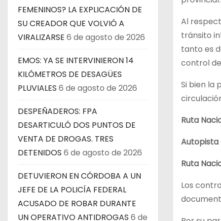
FEMENINOS? LA EXPLICACIÓN DE
Al respect
SU CREADOR QUE VOLVIÓ A
tránsito i
VIRALIZARSE
6 de agosto de 2026
tanto es d
EMOS: YA SE INTERVINIERON 14
control de
KILÓMETROS DE DESAGÜES
Si bien la
PLUVIALES
6 de agosto de 2026
circulació
DESPEÑADEROS: FPA
Ruta Nacio
DESARTICULÓ DOS PUNTOS DE
VENTA DE DROGAS. TRES
Autopista 
DETENIDOS
6 de agosto de 2026
Ruta Nacio
DETUVIERON EN CÓRDOBA A UN
Los contro
JEFE DE LA POLICÍA FEDERAL
documentac
ACUSADO DE ROBAR DURANTE
UN OPERATIVO ANTIDROGAS
6 de
Por su par