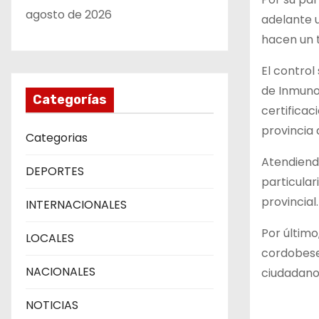
agosto de 2026
adelante u
hacen un 
El control
de Inmunog
Categorías
certificac
provincia 
Categorias
Atendiendo
DEPORTES
particular
provincial.
INTERNACIONALES
Por último
LOCALES
cordobeses
NACIONALES
ciudadano
NOTICIAS