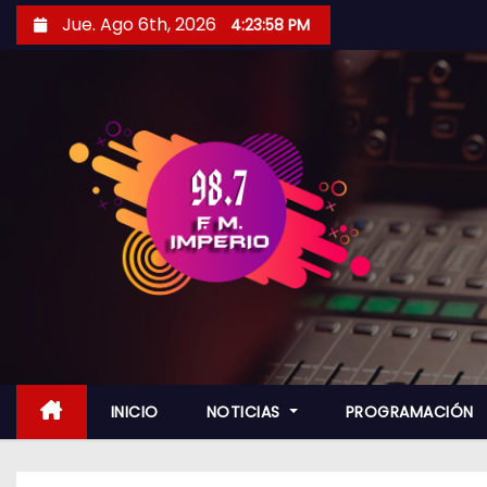
S
Jue. Ago 6th, 2026
4:23:59 PM
a
l
t
a
r
a
l
c
o
n
t
e
n
INICIO
NOTICIAS
PROGRAMACIÓN
i
d