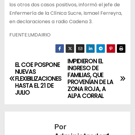
los otros dos casos positivos, informó el jefe de
Enfermería de la Clínica Sucre, Ismael Ferreyra,
en declaraciones a radio Cadena 3.
FUENTE:LMDAIRIO
IMPIDIERON EL
N
EL COE POSPONE
INGRESO DE
NUEVAS
a
FAMILIAS, QUE
FLEXIBILIZACIONES
PROVENÍAN DE LA
HASTA EL 21 DE
v
ZONA ROJA, A
JULIO
ALPA CORRAL
e
g
a
Por