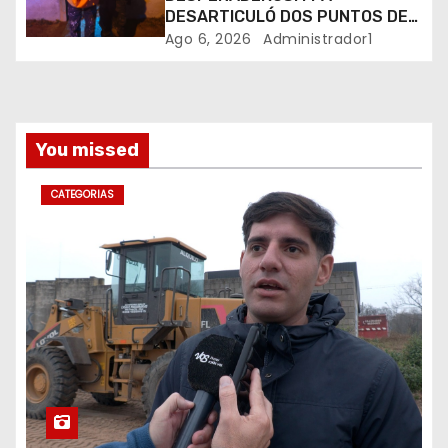
DESARTICULÓ DOS PUNTOS DE
d
VENTA DE DROGAS. TRES
Ago 6, 2026
Administrador1
DETENIDOS
a
s
You missed
CATEGORIAS