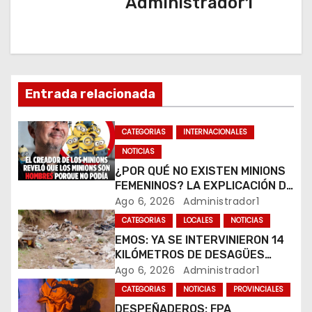
Administrador1
c
i
ó
n
Entrada relacionada
d
CATEGORIAS
INTERNACIONALES
e
NOTICIAS
¿POR QUÉ NO EXISTEN MINIONS
e
FEMENINOS? LA EXPLICACIÓN DE
SU CREADOR QUE VOLVIÓ A
Ago 6, 2026
Administrador1
n
VIRALIZARSE
CATEGORIAS
LOCALES
NOTICIAS
t
EMOS: YA SE INTERVINIERON 14
KILÓMETROS DE DESAGÜES
r
PLUVIALES
Ago 6, 2026
Administrador1
CATEGORIAS
NOTICIAS
PROVINCIALES
a
DESPEÑADEROS: FPA