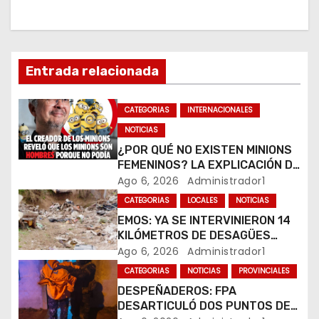
i
ó
n
Entrada relacionada
d
CATEGORIAS
INTERNACIONALES
e
NOTICIAS
¿POR QUÉ NO EXISTEN MINIONS
e
FEMENINOS? LA EXPLICACIÓN DE
SU CREADOR QUE VOLVIÓ A
Ago 6, 2026
Administrador1
n
VIRALIZARSE
CATEGORIAS
LOCALES
NOTICIAS
t
EMOS: YA SE INTERVINIERON 14
KILÓMETROS DE DESAGÜES
r
PLUVIALES
Ago 6, 2026
Administrador1
CATEGORIAS
NOTICIAS
PROVINCIALES
a
DESPEÑADEROS: FPA
DESARTICULÓ DOS PUNTOS DE
d