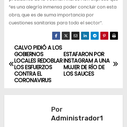
“es una alegría inmensa poder concluir con esta
obra, que es de suma importancia por
cuestiones sanitarias para todo el sector”.
CALVO PIDIÓ A LOS
N
GOBIERNOS
ESTAFARON POR
a
LOCALES REDOBLAR
INSTAGRAM A UNA
LOS ESFUERZOS
MUJER DE RÍO DE
v
CONTRA EL
LOS SAUCES
CORONAVIRUS
e
g
a
Por
Administrador1
c