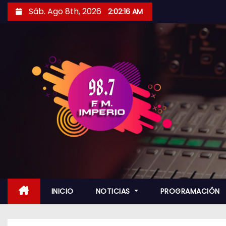
S
Sáb. Ago 8th, 2026
2:02:18 AM
a
l
t
a
r
a
l
c
o
n
t
e
n
INICIO
NOTICIAS
PROGRAMACIÓN
i
d