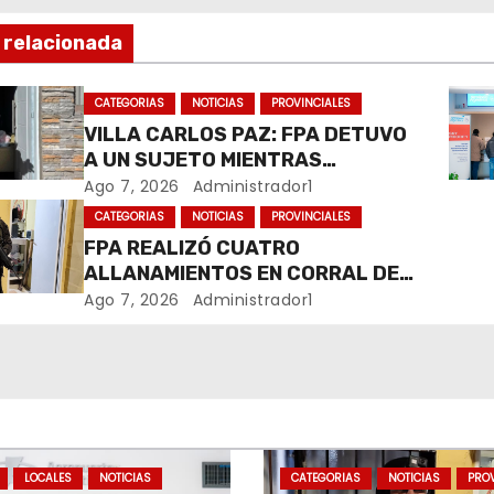
 relacionada
CATEGORIAS
NOTICIAS
PROVINCIALES
VILLA CARLOS PAZ: FPA DETUVO
A UN SUJETO MIENTRAS
COMERCIALIZABA COCAÍNA Y
Ago 7, 2026
Administrador1
MARIHUANA EN UNA PLAZA
CATEGORIAS
NOTICIAS
PROVINCIALES
FPA REALIZÓ CUATRO
ALLANAMIENTOS EN CORRAL DE
BUSTOS-IFFLINGER
Ago 7, 2026
Administrador1
LOCALES
NOTICIAS
CATEGORIAS
NOTICIAS
PROV