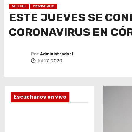
o
NOTICIAS
PROVINCIALES
ESTE JUEVES SE CON
CORONAVIRUS EN CÓ
Por
Administrador1
Jul 17, 2020
Escuchanos en vivo