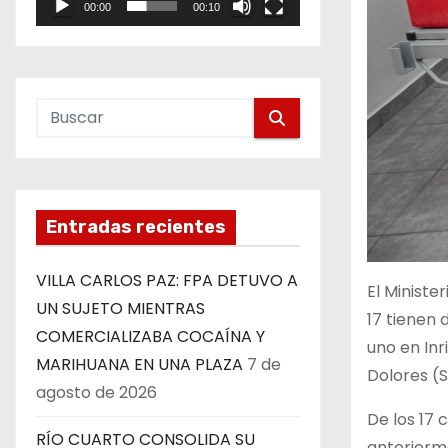
00:00
00:10
e
o
Entradas recientes
VILLA CARLOS PAZ: FPA DETUVO A
El Ministe
UN SUJETO MIENTRAS
17 tienen 
COMERCIALIZABA COCAÍNA Y
uno en Inr
MARIHUANA EN UNA PLAZA
7 de
Dolores (S
agosto de 2026
De los 17 
RÍO CUARTO CONSOLIDA SU
anteriorme