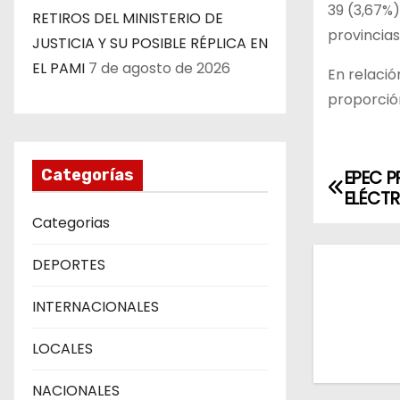
39 (3,67%)
RETIROS DEL MINISTERIO DE
provincias
JUSTICIA Y SU POSIBLE RÉPLICA EN
EL PAMI
7 de agosto de 2026
En relació
proporción
Categorías
EPEC P
N
ELÉCT
a
Categorias
v
DEPORTES
e
INTERNACIONALES
g
LOCALES
a
NACIONALES