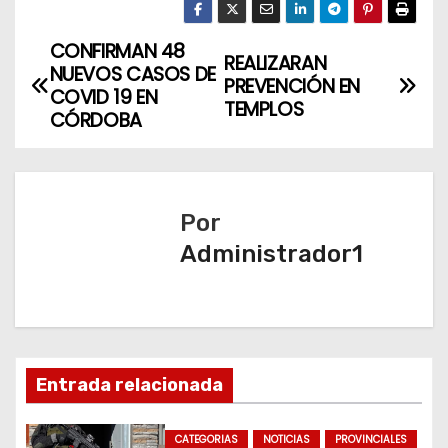
CONFIRMAN 48
N
REALIZARAN
NUEVOS CASOS DE
PREVENCIÓN EN
a
COVID 19 EN
TEMPLOS
CÓRDOBA
v
e
Por
g
Administrador1
a
c
i
Entrada relacionada
ó
n
CATEGORIAS
NOTICIAS
PROVINCIALES