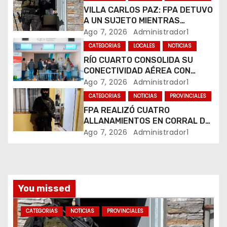
VILLA CARLOS PAZ: FPA DETUVO
d
A UN SUJETO MIENTRAS
COMERCIALIZABA COCAÍNA Y
Ago 7, 2026
Administrador1
e
MARIHUANA EN UNA PLAZA
CATEGORIAS
LOCALES
NOTICIAS
e
RÍO CUARTO CONSOLIDA SU
CONECTIVIDAD AÉREA CON
n
CUATRO VUELOS SEMANALES A
Ago 7, 2026
Administrador1
BUENOS AIRES
t
CATEGORIAS
NOTICIAS
PROVINCIALES
FPA REALIZÓ CUATRO
r
ALLANAMIENTOS EN CORRAL DE
BUSTOS-IFFLINGER
Ago 7, 2026
Administrador1
a
d
a
You missed
s
CATEGORIAS
NOTICIAS
PROVINCIALES