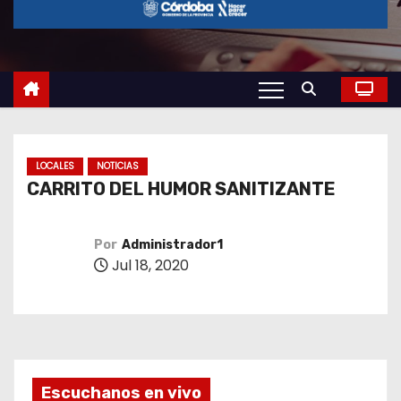
o
LOCALES
NOTICIAS
CARRITO DEL HUMOR SANITIZANTE
Por
Administrador1
Jul 18, 2020
Escuchanos en vivo