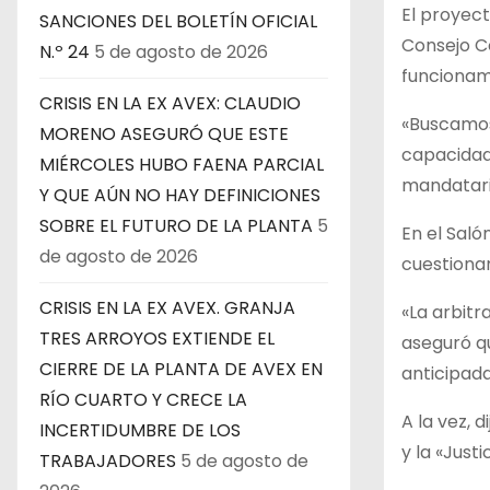
El proyect
SANCIONES DEL BOLETÍN OFICIAL
Consejo Co
N.º 24
5 de agosto de 2026
funcionami
CRISIS EN LA EX AVEX: CLAUDIO
«Buscamos
MORENO ASEGURÓ QUE ESTE
capacidad 
MIÉRCOLES HUBO FAENA PARCIAL
mandatari
Y QUE AÚN NO HAY DEFINICIONES
SOBRE EL FUTURO DE LA PLANTA
5
En el Saló
de agosto de 2026
cuestionam
CRISIS EN LA EX AVEX. GRANJA
«La arbitr
TRES ARROYOS EXTIENDE EL
aseguró q
CIERRE DE LA PLANTA DE AVEX EN
anticipada
RÍO CUARTO Y CRECE LA
A la vez, 
INCERTIDUMBRE DE LOS
y la «Justi
TRABAJADORES
5 de agosto de