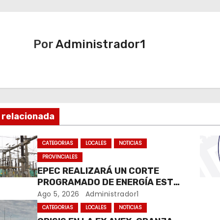
Por
Administrador1
 relacionada
CATEGORIAS
LOCALES
NOTICIAS
PROVINCIALES
EPEC REALIZARÁ UN CORTE
PROGRAMADO DE ENERGÍA ESTE
JUEVES EN RÍO CUARTO
Ago 5, 2026
Administrador1
CATEGORIAS
LOCALES
NOTICIAS