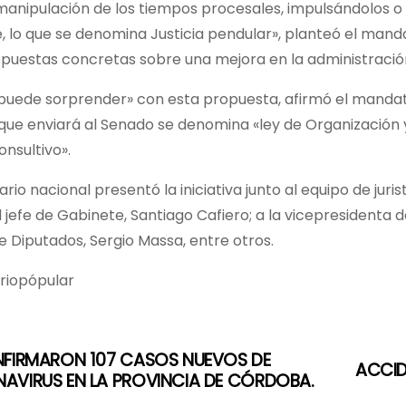
anipulación de los tiempos procesales, impulsándolos o 
 lo que se denomina Justicia pendular», planteó el manda
puestas concretas sobre una mejora en la administración 
puede sorprender» con esta propuesta, afirmó el mandatari
ue enviará al Senado se denomina «ley de Organización y
nsultivo».
rio nacional presentó la iniciativa junto al equipo de juris
l jefe de Gabinete, Santiago Cafiero; a la vicepresidenta de
 Diputados, Sergio Massa, entre otros.
ariopópular
NFIRMARON 107 CASOS NUEVOS DE
ACCID
AVIRUS EN LA PROVINCIA DE CÓRDOBA.