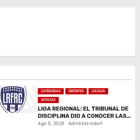
CATEGORIAS
DEPORTES
LOCALES
NOTICIAS
LIGA REGIONAL: EL TRIBUNAL DE
DISCIPLINA DIO A CONOCER LAS
SANCIONES DEL BOLETÍN OFICIAL
Ago 5, 2026
Administrador1
N.º 24