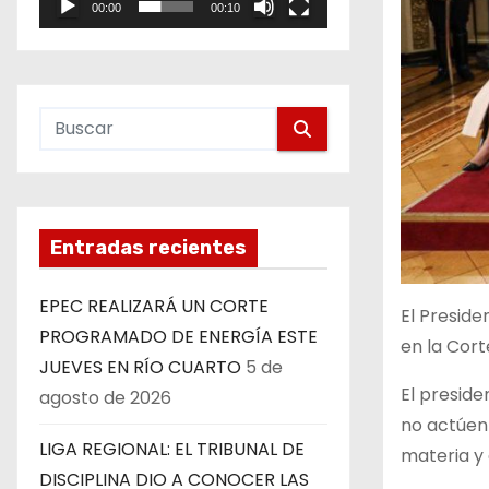
00:00
00:10
e
o
Entradas recientes
EPEC REALIZARÁ UN CORTE
El Presid
PROGRAMADO DE ENERGÍA ESTE
en la Cort
JUEVES EN RÍO CUARTO
5 de
El presid
agosto de 2026
no actúen 
LIGA REGIONAL: EL TRIBUNAL DE
materia y
DISCIPLINA DIO A CONOCER LAS