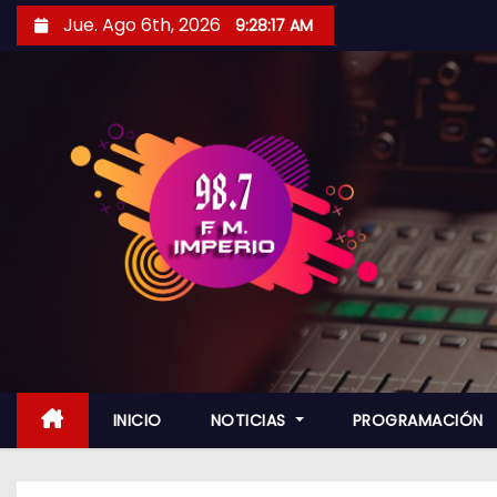
S
Jue. Ago 6th, 2026
9:28:19 AM
a
l
t
a
r
a
l
c
o
n
t
e
n
INICIO
NOTICIAS
PROGRAMACIÓN
i
d