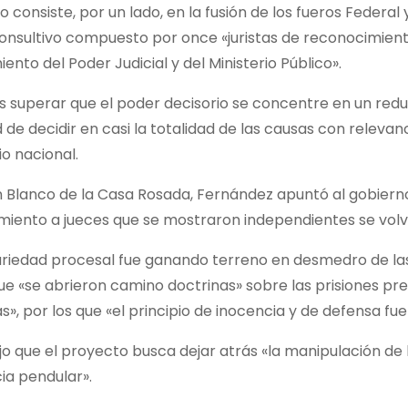
o consiste, por un lado, en la fusión de los fueros Federal
nsultivo compuesto por once «juristas de reconocimiento 
ento del Poder Judicial y del Ministerio Público».
 superar que el poder decisorio se concentre en un redu
de decidir en casi la totalidad de las causas con relevanci
o nacional.
n Blanco de la Casa Rosada, Fernández apuntó al gobiern
iento a jueces que se mostraron independientes se volvi
ariedad procesal fue ganando terreno en desmedro de las
ue «se abrieron camino doctrinas» sobre las prisiones p
s», por los que «el principio de inocencia y de defensa fu
dijo que el proyecto busca dejar atrás «la manipulación d
cia pendular».