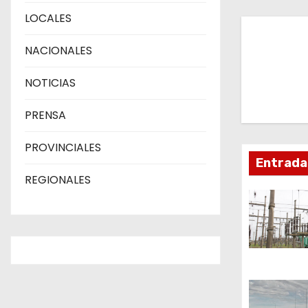
LOCALES
v
NACIONALES
e
g
NOTICIAS
a
PRENSA
c
PROVINCIALES
Entrada
i
REGIONALES
ó
n
d
e