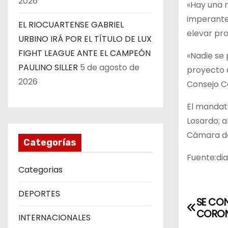
2026
«Hay una m
imperante,
EL RIOCUARTENSE GABRIEL
elevar pro
URBINO IRÁ POR EL TÍTULO DE LUX
FIGHT LEAGUE ANTE EL CAMPEÓN
«Nadie se 
PAULINO SILLER
5 de agosto de
proyecto q
2026
Consejo Co
El mandata
Losardo; a
Cámara de
Categorías
Fuente:di
Categorias
DEPORTES
SE CO
N
CORON
INTERNACIONALES
a