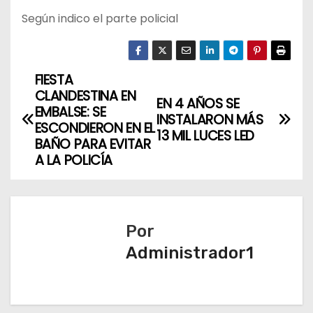
Según indico el parte policial
FIESTA
N
CLANDESTINA EN
EN 4 AÑOS SE
a
EMBALSE: SE
INSTALARON MÁS
ESCONDIERON EN EL
13 MIL LUCES LED
v
BAÑO PARA EVITAR
A LA POLICÍA
e
g
a
Por
Administrador1
c
i