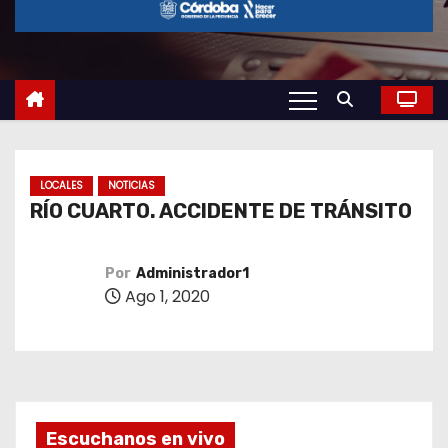
o
LOCALES
NOTICIAS
RÍO CUARTO. ACCIDENTE DE TRÁNSITO
Por
Administrador1
Ago 1, 2020
Escuchanos en vivo