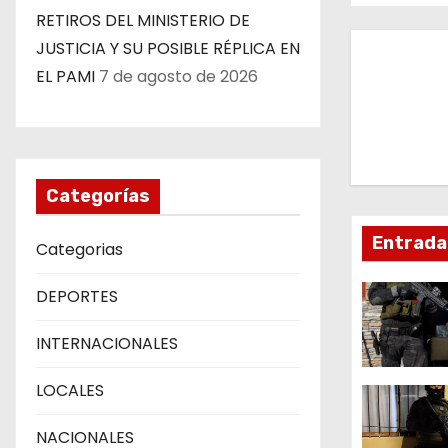
a
RETIROS DEL MINISTERIO DE
v
JUSTICIA Y SU POSIBLE RÉPLICA EN
EL PAMI
7 de agosto de 2026
e
g
a
Categorías
c
Entrada
Categorias
i
ó
DEPORTES
n
INTERNACIONALES
d
LOCALES
e
NACIONALES