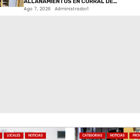
ALLANAMIENTOS EN CORRAL DE
BUSTOS-IFFLINGER
Ago 7, 2026
Administrador1
LOCALES
NOTICIAS
CATEGORIAS
NOTICIAS
PROV