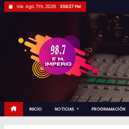
S
Vie. Ago 7th, 2026
3:59:29 PM
a
l
t
a
r
a
l
c
o
n
t
e
n
INICIO
NOTICIAS
PROGRAMACIÓN
i
d