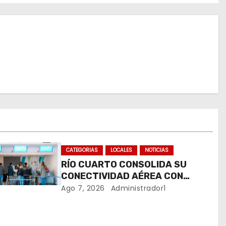
CATEGORIAS
LOCALES
NOTICIAS
RÍO CUARTO CONSOLIDA SU
CONECTIVIDAD AÉREA CON
CUATRO VUELOS SEMANALES A
Ago 7, 2026
Administrador1
BUENOS AIRES