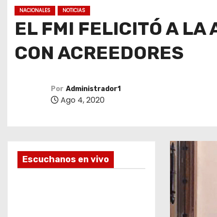
o
NACIONALES
NOTICIAS
EL FMI FELICITÓ A L
CON ACREEDORES
Por
Administrador1
Ago 4, 2020
Escuchanos en vivo