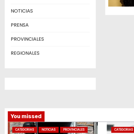
e
NOTICIAS
n
PRENSA
t
PROVINCIALES
r
REGIONALES
a
d
a
s
You missed
CATEGORIAS
NOTICIAS
PROVINCIALES
CATEGORIAS