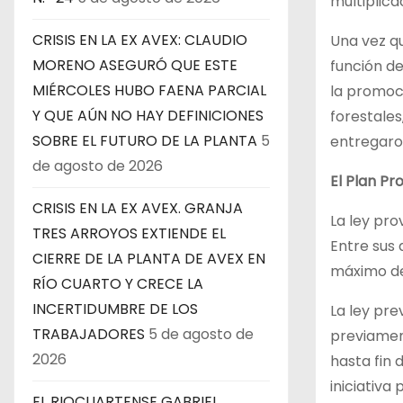
multiplica
CRISIS EN LA EX AVEX: CLAUDIO
Una vez qu
MORENO ASEGURÓ QUE ESTE
función de
MIÉRCOLES HUBO FAENA PARCIAL
la promoci
Y QUE AÚN NO HAY DEFINICIONES
forestales
SOBRE EL FUTURO DE LA PLANTA
5
entregaron
de agosto de 2026
El Plan Pr
CRISIS EN LA EX AVEX. GRANJA
La ley pro
TRES ARROYOS EXTIENDE EL
Entre sus 
CIERRE DE LA PLANTA DE AVEX EN
máximo del
RÍO CUARTO Y CRECE LA
INCERTIDUMBRE DE LOS
La ley pr
TRABAJADORES
5 de agosto de
previamen
2026
hasta fin 
iniciativa
EL RIOCUARTENSE GABRIEL