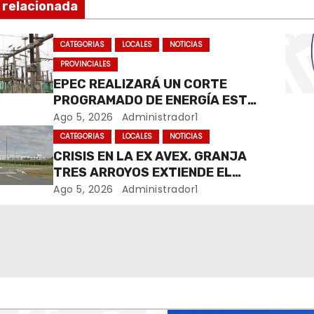
 relacionada
CATEGORIAS
LOCALES
NOTICIAS
PROVINCIALES
EPEC REALIZARÁ UN CORTE
PROGRAMADO DE ENERGÍA ESTE
JUEVES EN RÍO CUARTO
Ago 5, 2026
Administrador1
CATEGORIAS
LOCALES
NOTICIAS
CRISIS EN LA EX AVEX. GRANJA
TRES ARROYOS EXTIENDE EL
CIERRE DE LA PLANTA DE AVEX
Ago 5, 2026
Administrador1
EN RÍO CUARTO Y CRECE LA
INCERTIDUMBRE DE LOS
TRABAJADORES