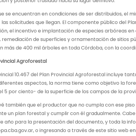
ción y posterior traslado hacia su lugar definitivo.
e se encuentran en condiciones de ser distribuidos, el m
 las solicitudes que llegan. El componente público del Pl
ón, el incentivo e implantación de especies arbóreas en e
, remediación de superficies y ornamentación de sitios p
 más de 400 mil árboles en toda Córdoba, con la coordin
ovincial Agroforestal
vincial 10.467 del Plan Provincial Agroforestal incluye ta
diferentes aspectos, la norma tiene como objetivo la fore
 5 por ciento- de la superficie de los campos de la prov
evé también que el productor que no cumpla con ese piso
te un plan forestal y cumplir con él gradualmente. Cabe
de año para la presentación del documento, y toda la inf
 ppa.cba.gov.ar, o ingresando a través de este sitio web en