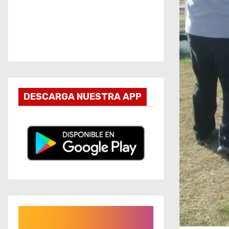
DESCARGA NUESTRA APP
R
e