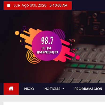
S
Jue. Ago 6th, 2026
5:40:07 AM
a
l
t
a
r
a
l
c
o
n
t
e
n
INICIO
NOTICIAS
PROGRAMACIÓN
i
d