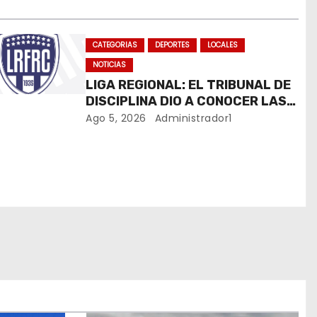
CATEGORIAS
DEPORTES
LOCALES
NOTICIAS
LIGA REGIONAL: EL TRIBUNAL DE
DISCIPLINA DIO A CONOCER LAS
SANCIONES DEL BOLETÍN OFICIAL
Ago 5, 2026
Administrador1
N.º 24