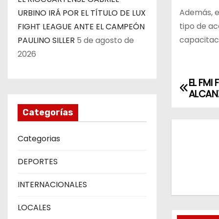
Además, el
URBINO IRÁ POR EL TÍTULO DE LUX
tipo de ac
FIGHT LEAGUE ANTE EL CAMPEÓN
capacitaci
PAULINO SILLER
5 de agosto de
2026
EL FMI
N
ALCAN
a
Categorías
v
Categorias
e
DEPORTES
g
INTERNACIONALES
a
c
LOCALES