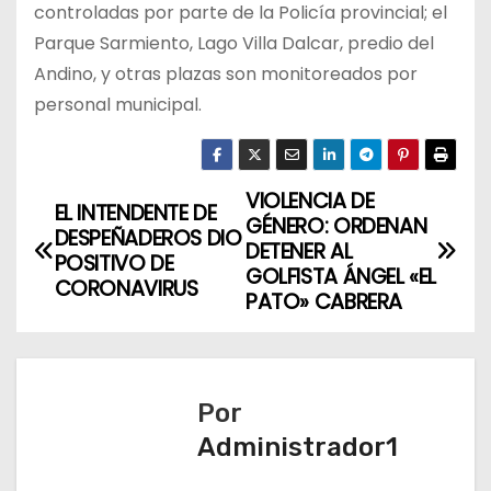
controladas por parte de la Policía provincial; el
Parque Sarmiento, Lago Villa Dalcar, predio del
Andino, y otras plazas son monitoreados por
personal municipal.
VIOLENCIA DE
N
EL INTENDENTE DE
GÉNERO: ORDENAN
DESPEÑADEROS DIO
a
DETENER AL
POSITIVO DE
GOLFISTA ÁNGEL «EL
CORONAVIRUS
v
PATO» CABRERA
e
g
Por
a
Administrador1
c