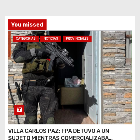
d
a
You missed
s
CATEGORIAS
NOTICIAS
PROVINCIALES
VILLA CARLOS PAZ: FPA DETUVO A UN
SUJETO MIENTRAS COMERCIALIZABA