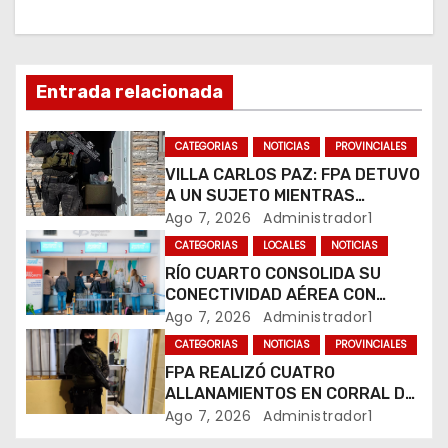
i
ó
Entrada relacionada
n
CATEGORIAS
NOTICIAS
PROVINCIALES
d
VILLA CARLOS PAZ: FPA DETUVO
A UN SUJETO MIENTRAS
e
COMERCIALIZABA COCAÍNA Y
Ago 7, 2026
Administrador1
MARIHUANA EN UNA PLAZA
e
CATEGORIAS
LOCALES
NOTICIAS
RÍO CUARTO CONSOLIDA SU
n
CONECTIVIDAD AÉREA CON
CUATRO VUELOS SEMANALES A
Ago 7, 2026
Administrador1
t
BUENOS AIRES
CATEGORIAS
NOTICIAS
PROVINCIALES
r
FPA REALIZÓ CUATRO
ALLANAMIENTOS EN CORRAL DE
a
BUSTOS-IFFLINGER
Ago 7, 2026
Administrador1