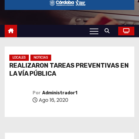
o
LOCALES
NOTICIAS
REALIZARON TAREAS PREVENTIVAS EN
LA VÍA PÚBLICA
Por
Administrador1
Ago 16, 2020