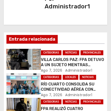
g
Administrador1
a
c
i
Entrada relacionada
ó
n
CATEGORIAS
NOTICIAS
PROVINCIALES
VILLA CARLOS PAZ: FPA DETUVO
d
A UN SUJETO MIENTRAS
COMERCIALIZABA COCAÍNA Y
Ago 7, 2026
Administrador1
e
MARIHUANA EN UNA PLAZA
CATEGORIAS
LOCALES
NOTICIAS
e
RÍO CUARTO CONSOLIDA SU
CONECTIVIDAD AÉREA CON
n
CUATRO VUELOS SEMANALES A
Ago 7, 2026
Administrador1
BUENOS AIRES
t
CATEGORIAS
NOTICIAS
PROVINCIALES
FPA REALIZÓ CUATRO