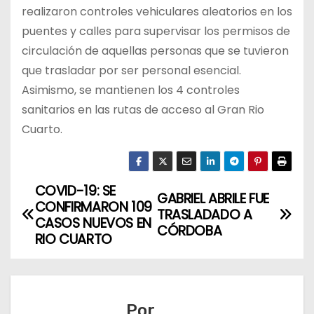
realizaron controles vehiculares aleatorios en los
puentes y calles para supervisar los permisos de
circulación de aquellas personas que se tuvieron
que trasladar por ser personal esencial.
Asimismo, se mantienen los 4 controles
sanitarios en las rutas de acceso al Gran Rio
Cuarto.
COVID-19: SE
N
GABRIEL ABRILE FUE
CONFIRMARON 109
TRASLADADO A
a
CASOS NUEVOS EN
CÓRDOBA
RIO CUARTO
v
e
Por