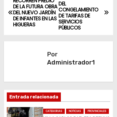
RECORREN PREDIO
DEL
DE LA FUTURA OBRA
a
CONGELAMIENTO
DEL NUEVO JARDÍN
DE TARIFAS DE
DE INFANTES EN LAS
v
SERVICIOS
HIGUERAS
PÚBLICOS
e
g
a
Por
Administrador1
c
i
ó
n
Entrada relacionada
d
CATEGORIAS
NOTICIAS
PROVINCIALES