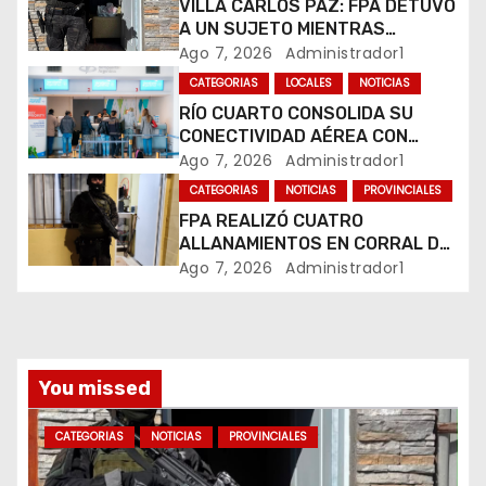
e
VILLA CARLOS PAZ: FPA DETUVO
A UN SUJETO MIENTRAS
e
COMERCIALIZABA COCAÍNA Y
Ago 7, 2026
Administrador1
MARIHUANA EN UNA PLAZA
CATEGORIAS
LOCALES
NOTICIAS
n
RÍO CUARTO CONSOLIDA SU
CONECTIVIDAD AÉREA CON
t
CUATRO VUELOS SEMANALES A
Ago 7, 2026
Administrador1
BUENOS AIRES
r
CATEGORIAS
NOTICIAS
PROVINCIALES
FPA REALIZÓ CUATRO
a
ALLANAMIENTOS EN CORRAL DE
BUSTOS-IFFLINGER
Ago 7, 2026
Administrador1
d
a
s
You missed
CATEGORIAS
NOTICIAS
PROVINCIALES