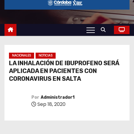
o
NACIONALES
NOTICIAS
LA INHALACIÓN DE IBUPROFENO SERÁ
APLICADA EN PACIENTES CON
CORONAVIRUS EN SALTA
Por
Administrador1
Sep 18, 2020