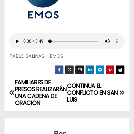
PABLO SALINAS – EMOS
FAMILIARES DE
N
CONTINUA EL
PRESOS REALIZARÁN
CONFLICTO EN SAN
a
UNA CADENA DE
LUIS
ORACIÓN
v
e
Por