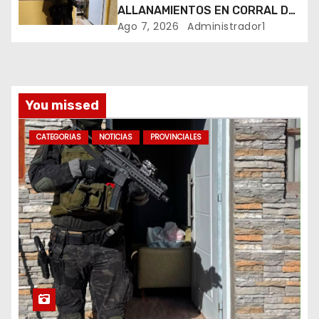
r
ALLANAMIENTOS EN CORRAL DE
BUSTOS-IFFLINGER
Ago 7, 2026
Administrador1
a
d
a
You missed
s
CATEGORIAS
NOTICIAS
PROVINCIALES