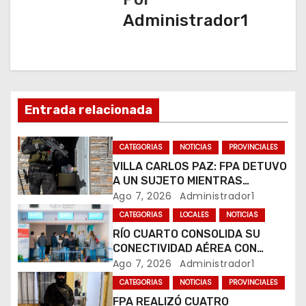
g
Administrador1
a
c
i
Entrada relacionada
ó
n
CATEGORIAS
NOTICIAS
PROVINCIALES
VILLA CARLOS PAZ: FPA DETUVO
d
A UN SUJETO MIENTRAS
COMERCIALIZABA COCAÍNA Y
Ago 7, 2026
Administrador1
e
MARIHUANA EN UNA PLAZA
CATEGORIAS
LOCALES
NOTICIAS
e
RÍO CUARTO CONSOLIDA SU
CONECTIVIDAD AÉREA CON
n
CUATRO VUELOS SEMANALES A
Ago 7, 2026
Administrador1
BUENOS AIRES
t
CATEGORIAS
NOTICIAS
PROVINCIALES
FPA REALIZÓ CUATRO