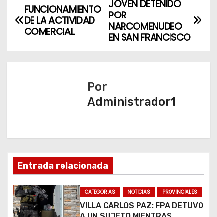
JOVEN DETENIDO
N
FUNCIONAMIENTO
POR
DE LA ACTIVIDAD
a
NARCOMENUDEO
COMERCIAL
EN SAN FRANCISCO
v
e
Por
g
Administrador1
a
c
i
Entrada relacionada
ó
n
CATEGORIAS
NOTICIAS
PROVINCIALES
VILLA CARLOS PAZ: FPA DETUVO
d
A UN SUJETO MIENTRAS