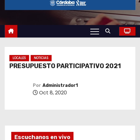
o
LOCALES
NOTICIAS
PRESUPUESTO PARTICIPATIVO 2021
Por
Administrador1
Oct 8, 2020
Escuchanos en vivo