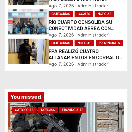
COMERCIALIZABA COCAÍNA Y
Ago 7, 2026
Administrador1
e
MARIHUANA EN UNA PLAZA
CATEGORIAS
LOCALES
NOTICIAS
e
RÍO CUARTO CONSOLIDA SU
CONECTIVIDAD AÉREA CON
n
CUATRO VUELOS SEMANALES A
Ago 7, 2026
Administrador1
BUENOS AIRES
t
CATEGORIAS
NOTICIAS
PROVINCIALES
FPA REALIZÓ CUATRO
r
ALLANAMIENTOS EN CORRAL DE
BUSTOS-IFFLINGER
Ago 7, 2026
Administrador1
a
d
a
You missed
s
CATEGORIAS
NOTICIAS
PROVINCIALES