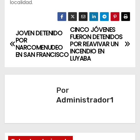
localidad.
CINCO JÓVENES
N
JOVEN DETENIDO
FUERON DETENIDOS
POR
a
POR REAVIVAR UN
NARCOMENUDEO
INCENDIO EN
EN SAN FRANCISCO
v
LUYABA
e
g
Por
a
Administrador1
c
i
ó