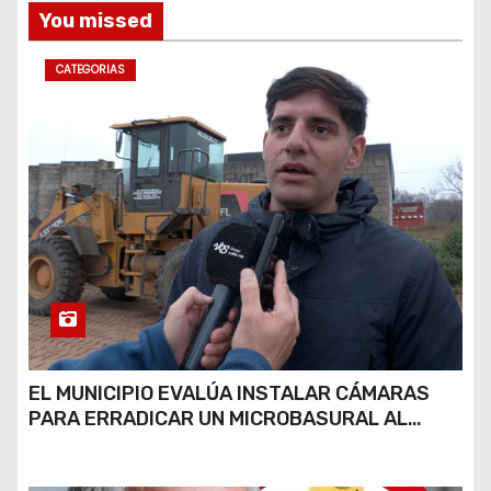
s
You missed
CATEGORIAS
EL MUNICIPIO EVALÚA INSTALAR CÁMARAS
PARA ERRADICAR UN MICROBASURAL AL
FINAL DE CALLE CARDARELLI