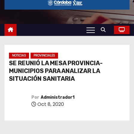
o
NOTICIAS
PROVINCIALES
SE REUNIÓ LA MESA PROVINCIA-
MUNICIPIOS PARA ANALIZAR LA
SITUACIÓN SANITARIA
Por
Administrador1
Oct 8, 2020