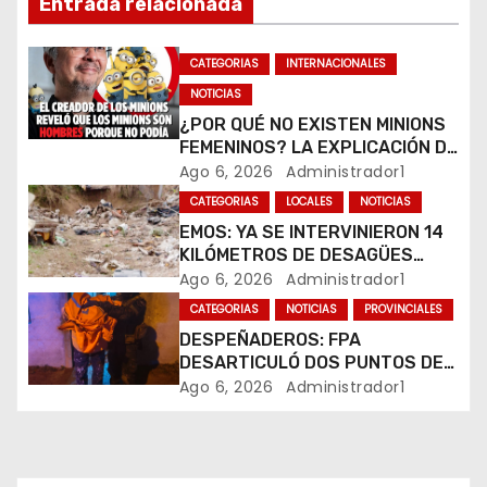
Entrada relacionada
n
CATEGORIAS
INTERNACIONALES
d
NOTICIAS
e
¿POR QUÉ NO EXISTEN MINIONS
FEMENINOS? LA EXPLICACIÓN DE
e
SU CREADOR QUE VOLVIÓ A
Ago 6, 2026
Administrador1
VIRALIZARSE
CATEGORIAS
LOCALES
NOTICIAS
n
EMOS: YA SE INTERVINIERON 14
t
KILÓMETROS DE DESAGÜES
PLUVIALES
Ago 6, 2026
Administrador1
r
CATEGORIAS
NOTICIAS
PROVINCIALES
DESPEÑADEROS: FPA
a
DESARTICULÓ DOS PUNTOS DE
VENTA DE DROGAS. TRES
Ago 6, 2026
Administrador1
d
DETENIDOS
a