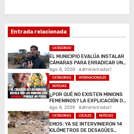
i
ó
n
Entrada relacionada
d
CATEGORIAS
e
EL MUNICIPIO EVALÚA INSTALAR
e
CÁMARAS PARA ERRADICAR UN
MICROBASURAL AL FINAL DE
Ago 6, 2026
Administrador1
n
CALLE CARDARELLI
CATEGORIAS
INTERNACIONALES
NOTICIAS
t
¿POR QUÉ NO EXISTEN MINIONS
r
FEMENINOS? LA EXPLICACIÓN DE
SU CREADOR QUE VOLVIÓ A
Ago 6, 2026
Administrador1
a
VIRALIZARSE
CATEGORIAS
LOCALES
NOTICIAS
EMOS: YA SE INTERVINIERON 14
d
KILÓMETROS DE DESAGÜES