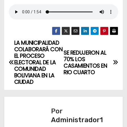
LA MUNICIPALIDAD
N
COLABORARÁ CON
SE REDUJERON AL
a
EL PROCESO
70% LOS
ELECTORAL DE LA
CASAMIENTOS EN
v
COMUNIDAD
RIO CUARTO
BOLIVIANA EN LA
e
CIUDAD
g
a
Por
c
Administrador1