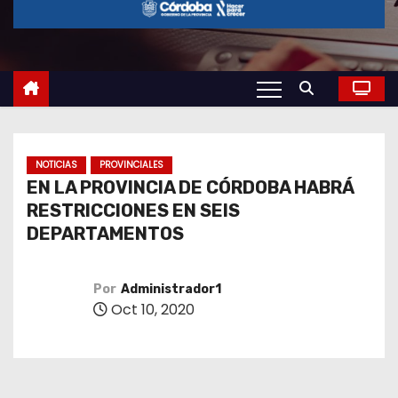
o
NOTICIAS
PROVINCIALES
EN LA PROVINCIA DE CÓRDOBA HABRÁ
RESTRICCIONES EN SEIS
DEPARTAMENTOS
Por
Administrador1
Oct 10, 2020