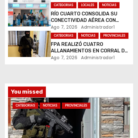
MARIHUANA EN UNA PLAZA
e
CATEGORIAS
LOCALES
NOTICIAS
RÍO CUARTO CONSOLIDA SU
n
CONECTIVIDAD AÉREA CON
CUATRO VUELOS SEMANALES A
Ago 7, 2026
Administrador1
t
BUENOS AIRES
CATEGORIAS
NOTICIAS
PROVINCIALES
r
FPA REALIZÓ CUATRO
ALLANAMIENTOS EN CORRAL DE
a
BUSTOS-IFFLINGER
Ago 7, 2026
Administrador1
d
a
You missed
s
CATEGORIAS
NOTICIAS
PROVINCIALES