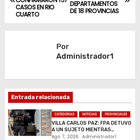
a
CONFIRMARON 157
DEPARTAMENTOS
CASOS EN RIO
DE 18 PROVINCIAS
v
CUARTO
e
g
Por
a
Administrador1
c
i
ó
Entrada relacionada
n
CATEGORIAS
NOTICIAS
PROVINCIALES
d
VILLA CARLOS PAZ: FPA DETUVO
A UN SUJETO MIENTRAS
e
COMERCIALIZABA COCAÍNA Y
Ago 7, 2026
Administrador1