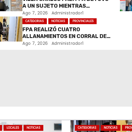
A UN SUJETO MIENTRAS
COMERCIALIZABA COCAÍNA Y
Ago 7, 2026
Administrador1
MARIHUANA EN UNA PLAZA
CATEGORIAS
NOTICIAS
PROVINCIALES
FPA REALIZÓ CUATRO
ALLANAMIENTOS EN CORRAL DE
BUSTOS-IFFLINGER
Ago 7, 2026
Administrador1
LOCALES
NOTICIAS
CATEGORIAS
NOTICIAS
PROV