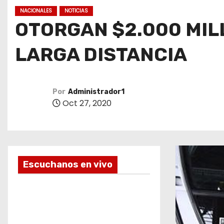
o
NACIONALES
NOTICIAS
OTORGAN $2.000 MIL
LARGA DISTANCIA
Por
Administrador1
Oct 27, 2020
Escuchanos en vivo