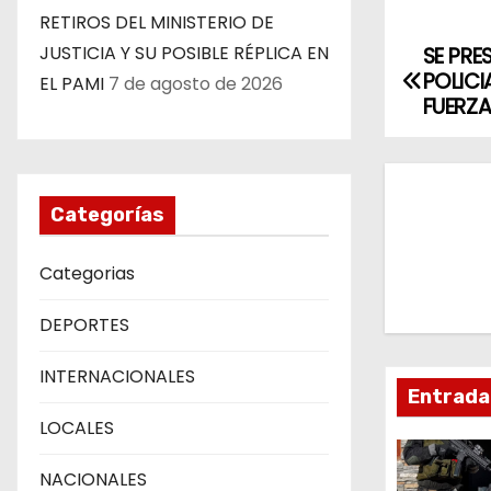
RETIROS DEL MINISTERIO DE
JUSTICIA Y SU POSIBLE RÉPLICA EN
SE PR
N
POLICI
EL PAMI
7 de agosto de 2026
a
FUERZ
v
e
Categorías
g
Categorias
a
DEPORTES
c
INTERNACIONALES
i
Entrada
ó
LOCALES
n
NACIONALES