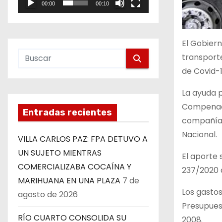
00:00
00:10
e
o
El Gobiern
transport
de Covid-1
La ayuda 
Compenaci
Entradas recientes
compañías 
Nacional.
VILLA CARLOS PAZ: FPA DETUVO A
UN SUJETO MIENTRAS
El aporte 
COMERCIALIZABA COCAÍNA Y
237/2020 d
MARIHUANA EN UNA PLAZA
7 de
Los gasto
agosto de 2026
Presupuest
RÍO CUARTO CONSOLIDA SU
2008.