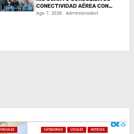
CONECTIVIDAD AÉREA CON
CUATRO VUELOS SEMANALES A
Ago 7, 2026
Administrador1
BUENOS AIRES
INCIALES
CATEGORIAS
LOCALES
NOTICIAS