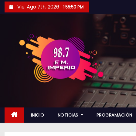
S
Vie. Ago 7th, 2026
1:55:51 PM
a
l
t
a
r
a
l
c
o
n
t
e
n
INICIO
NOTICIAS
PROGRAMACIÓN
i
d