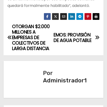
quedará formalmente habilitado”, adelantó.
OTORGAN $2.000
N
MILLONES A
EMOS: PROVISIÓN
a
EMPRESAS DE
DE AGUA POTABLE
COLECTIVOS DE
v
LARGA DISTANCIA
e
g
Por
a
Administrador1
c
i