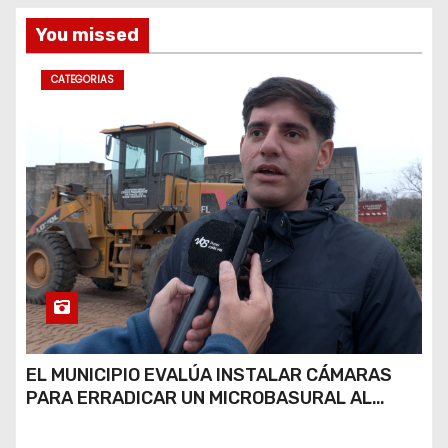
s
You missed
CATEGORIAS
EL MUNICIPIO EVALÚA INSTALAR CÁMARAS
PARA ERRADICAR UN MICROBASURAL AL
FINAL DE CALLE CARDARELLI