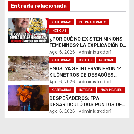
ó
Entrada relacionada
n
CATEGORIAS
INTERNACIONALES
d
NOTICIAS
e
¿POR QUÉ NO EXISTEN MINIONS
FEMENINOS? LA EXPLICACIÓN DE
e
SU CREADOR QUE VOLVIÓ A
Ago 6, 2026
Administrador1
VIRALIZARSE
CATEGORIAS
LOCALES
NOTICIAS
n
EMOS: YA SE INTERVINIERON 14
t
KILÓMETROS DE DESAGÜES
PLUVIALES
Ago 6, 2026
Administrador1
r
CATEGORIAS
NOTICIAS
PROVINCIALES
DESPEÑADEROS: FPA
a
DESARTICULÓ DOS PUNTOS DE
VENTA DE DROGAS. TRES
Ago 6, 2026
Administrador1
d
DETENIDOS
a