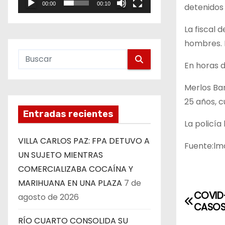
00:00
00:10
detenidos 
e
o
La fiscal 
hombres. D
En horas 
Merlos Bar
25 años, c
Entradas recientes
La policía
VILLA CARLOS PAZ: FPA DETUVO A
Fuente:lmd
UN SUJETO MIENTRAS
COMERCIALIZABA COCAÍNA Y
MARIHUANA EN UNA PLAZA
7 de
N
COVID-
agosto de 2026
CASOS 
a
RÍO CUARTO CONSOLIDA SU