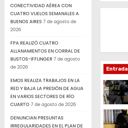
v
CONECTIVIDAD AÉREA CON
CUATRO VUELOS SEMANALES A
e
BUENOS AIRES
7 de agosto de
g
2026
a
FPA REALIZÓ CUATRO
ALLANAMIENTOS EN CORRAL DE
c
BUSTOS-IFFLINGER
7 de agosto
i
de 2026
Entrada
ó
EMOS REALIZA TRABAJOS EN LA
n
RED Y BAJA LA PRESIÓN DE AGUA
EN VARIOS SECTORES DE RÍO
d
CUARTO
7 de agosto de 2026
e
DENUNCIAN PRESUNTAS
e
IRREGULARIDADES EN EL PLAN DE