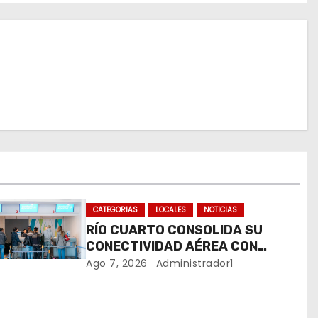
CATEGORIAS
LOCALES
NOTICIAS
RÍO CUARTO CONSOLIDA SU
CONECTIVIDAD AÉREA CON
CUATRO VUELOS SEMANALES A
Ago 7, 2026
Administrador1
BUENOS AIRES