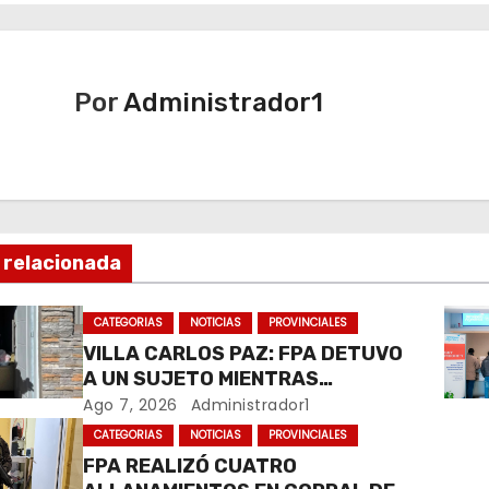
Por
Administrador1
 relacionada
CATEGORIAS
NOTICIAS
PROVINCIALES
VILLA CARLOS PAZ: FPA DETUVO
A UN SUJETO MIENTRAS
COMERCIALIZABA COCAÍNA Y
Ago 7, 2026
Administrador1
MARIHUANA EN UNA PLAZA
CATEGORIAS
NOTICIAS
PROVINCIALES
FPA REALIZÓ CUATRO