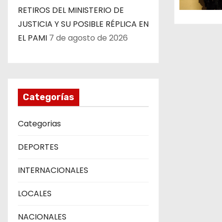
RETIROS DEL MINISTERIO DE
n
JUSTICIA Y SU POSIBLE RÉPLICA EN
t
EL PAMI
7 de agosto de 2026
r
a
Categorías
d
a
Categorias
s
DEPORTES
INTERNACIONALES
LOCALES
NACIONALES