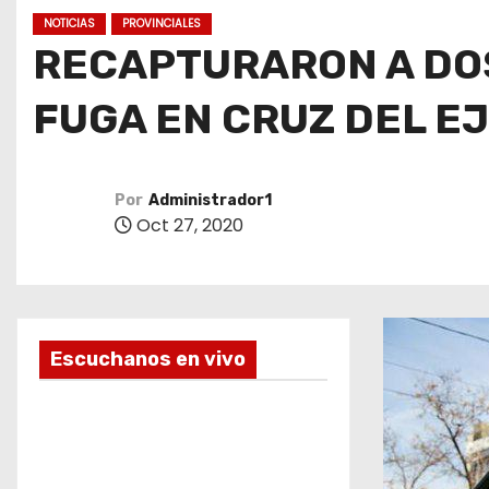
o
NOTICIAS
PROVINCIALES
RECAPTURARON A DOS
FUGA EN CRUZ DEL E
Por
Administrador1
Oct 27, 2020
Escuchanos en vivo