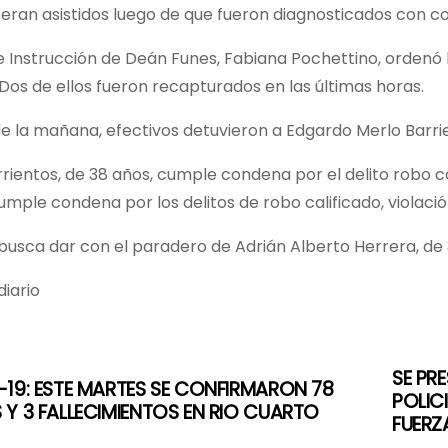
eran asistidos luego de que fueron diagnosticados con co
de Instrucción de Deán Funes, Fabiana Pochettino, ordenó
os de ellos fueron recapturados en las últimas horas.
de la mañana, efectivos detuvieron a Edgardo Merlo Barr
rientos, de 38 años, cumple condena por el delito robo c
umple condena por los delitos de robo calificado, violación
 busca dar con el paradero de Adrián Alberto Herrera, de 
iario
SE PR
19: ESTE MARTES SE CONFIRMARON 78
POLIC
Y 3 FALLECIMIENTOS EN RIO CUARTO
FUERZ