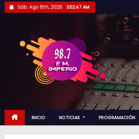
S
Sáb. Ago 8th, 2026
3:52:48 AM
a
l
t
a
r
a
l
c
o
n
t
e
n
INICIO
NOTICIAS
PROGRAMACIÓN
i
d