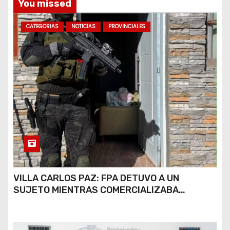
a
You missed
s
CATEGORIAS
NOTICIAS
PROVINCIALES
VILLA CARLOS PAZ: FPA DETUVO A UN
SUJETO MIENTRAS COMERCIALIZABA
COCAÍNA Y MARIHUANA EN UNA PLAZA