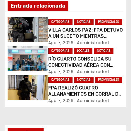
Entrada relacionada
ó
n
CATEGORIAS
NOTICIAS
PROVINCIALES
VILLA CARLOS PAZ: FPA DETUVO
d
A UN SUJETO MIENTRAS
COMERCIALIZABA COCAÍNA Y
Ago 7, 2026
Administrador1
e
MARIHUANA EN UNA PLAZA
CATEGORIAS
LOCALES
NOTICIAS
e
RÍO CUARTO CONSOLIDA SU
CONECTIVIDAD AÉREA CON
n
CUATRO VUELOS SEMANALES A
Ago 7, 2026
Administrador1
BUENOS AIRES
t
CATEGORIAS
NOTICIAS
PROVINCIALES
FPA REALIZÓ CUATRO
r
ALLANAMIENTOS EN CORRAL DE
BUSTOS-IFFLINGER
Ago 7, 2026
Administrador1
a
d