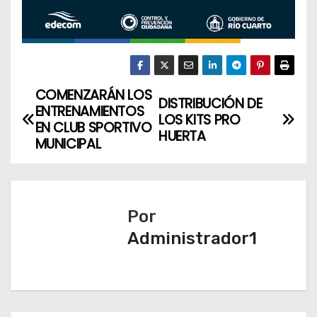
COMENZARÁN LOS
N
DISTRIBUCIÓN DE
ENTRENAMIENTOS
LOS KITS PRO
a
EN CLUB SPORTIVO
HUERTA
MUNICIPAL
v
e
Por
g
Administrador1
a
c
i