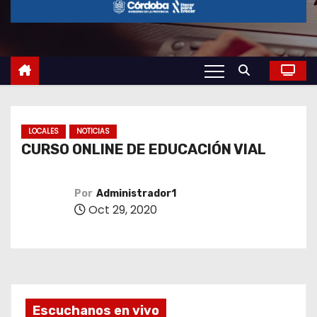
o
LOCALES
NOTICIAS
CURSO ONLINE DE EDUCACIÓN VIAL
Por
Administrador1
Oct 29, 2020
Escuchanos en vivo