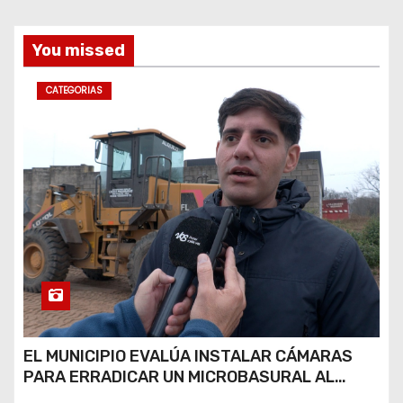
a
You missed
s
CATEGORIAS
EL MUNICIPIO EVALÚA INSTALAR CÁMARAS
PARA ERRADICAR UN MICROBASURAL AL
FINAL DE CALLE CARDARELLI