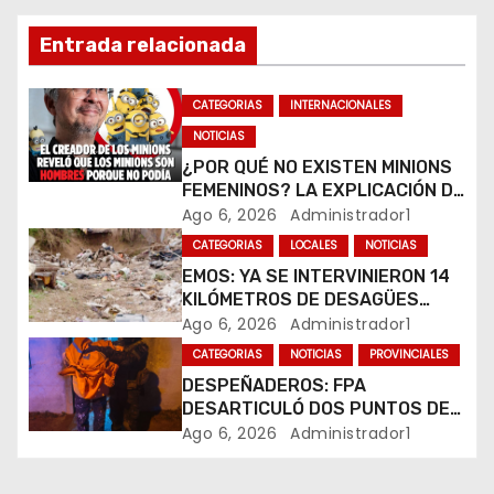
i
Entrada relacionada
ó
n
CATEGORIAS
INTERNACIONALES
NOTICIAS
d
¿POR QUÉ NO EXISTEN MINIONS
e
FEMENINOS? LA EXPLICACIÓN DE
SU CREADOR QUE VOLVIÓ A
Ago 6, 2026
Administrador1
e
VIRALIZARSE
CATEGORIAS
LOCALES
NOTICIAS
EMOS: YA SE INTERVINIERON 14
n
KILÓMETROS DE DESAGÜES
PLUVIALES
Ago 6, 2026
Administrador1
t
CATEGORIAS
NOTICIAS
PROVINCIALES
r
DESPEÑADEROS: FPA
DESARTICULÓ DOS PUNTOS DE
a
VENTA DE DROGAS. TRES
Ago 6, 2026
Administrador1
DETENIDOS
d