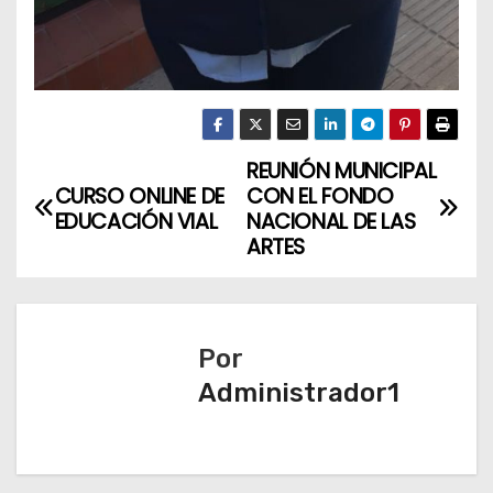
REUNIÓN MUNICIPAL
N
CURSO ONLINE DE
CON EL FONDO
a
EDUCACIÓN VIAL
NACIONAL DE LAS
ARTES
v
e
Por
g
Administrador1
a
c