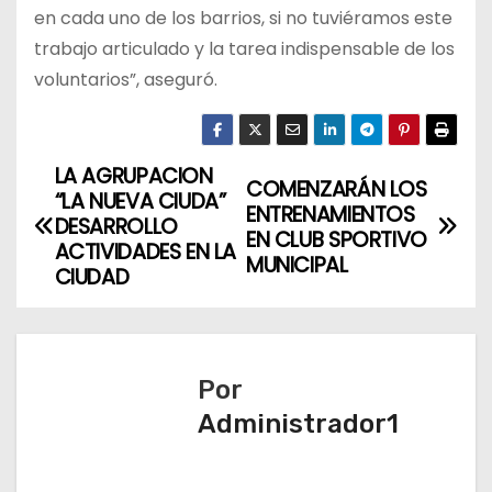
en cada uno de los barrios, si no tuviéramos este
trabajo articulado y la tarea indispensable de los
voluntarios”, aseguró.
LA AGRUPACION
N
COMENZARÁN LOS
“LA NUEVA CIUDA”
ENTRENAMIENTOS
a
DESARROLLO
EN CLUB SPORTIVO
ACTIVIDADES EN LA
MUNICIPAL
v
CIUDAD
e
g
Por
a
Administrador1
c