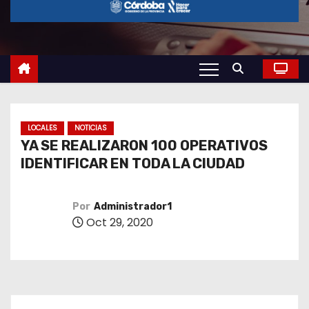
o
LOCALES
NOTICIAS
YA SE REALIZARON 100 OPERATIVOS
IDENTIFICAR EN TODA LA CIUDAD
Por
Administrador1
Oct 29, 2020