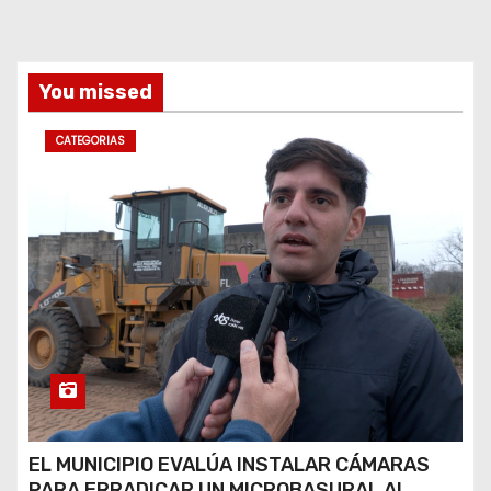
a
s
You missed
CATEGORIAS
EL MUNICIPIO EVALÚA INSTALAR CÁMARAS
PARA ERRADICAR UN MICROBASURAL AL