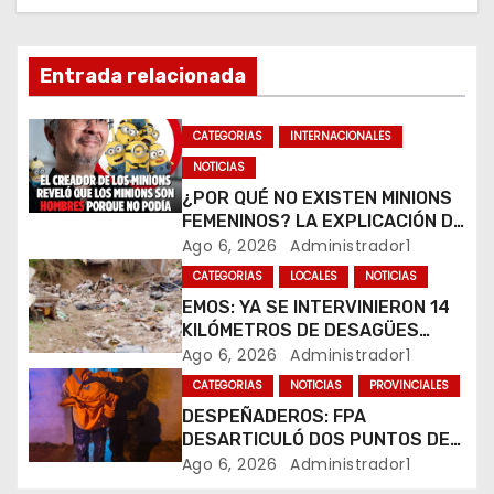
i
ó
Entrada relacionada
n
CATEGORIAS
INTERNACIONALES
d
NOTICIAS
e
¿POR QUÉ NO EXISTEN MINIONS
FEMENINOS? LA EXPLICACIÓN DE
e
SU CREADOR QUE VOLVIÓ A
Ago 6, 2026
Administrador1
VIRALIZARSE
CATEGORIAS
LOCALES
NOTICIAS
n
EMOS: YA SE INTERVINIERON 14
t
KILÓMETROS DE DESAGÜES
PLUVIALES
Ago 6, 2026
Administrador1
r
CATEGORIAS
NOTICIAS
PROVINCIALES
DESPEÑADEROS: FPA
a
DESARTICULÓ DOS PUNTOS DE
VENTA DE DROGAS. TRES
Ago 6, 2026
Administrador1
d
DETENIDOS