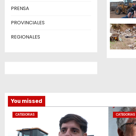
n
PRENSA
d
PROVINCIALES
e
REGIONALES
e
n
t
r
a
You missed
d
CATEGORIAS
CATEGORIAS
a