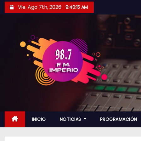
S
Vie. Ago 7th, 2026
9:40:17 AM
a
l
t
a
r
a
l
c
o
n
t
e
n
INICIO
NOTICIAS
PROGRAMACIÓN
i
d