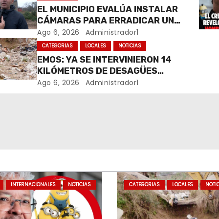
EL MUNICIPIO EVALÚA INSTALAR
CÁMARAS PARA ERRADICAR UN
MICROBASURAL AL FINAL DE
Ago 6, 2026
Administrador1
CALLE CARDARELLI
CATEGORIAS
LOCALES
NOTICIAS
EMOS: YA SE INTERVINIERON 14
KILÓMETROS DE DESAGÜES
PLUVIALES
Ago 6, 2026
Administrador1
INTERNACIONALES
NOTICIAS
CATEGORIAS
LOCALES
NOTI