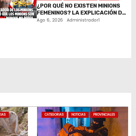
¿POR QUÉ NO EXISTEN MINIONS
FEMENINOS? LA EXPLICACIÓN DE
SU CREADOR QUE VOLVIÓ A
Ago 6, 2026
Administrador1
VIRALIZARSE
CIAS
CATEGORIAS
NOTICIAS
PROVINCIALES