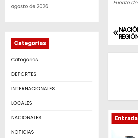
Fuente de 
agosto de 2026
NACIÓN
N
REGIÓ
a
Categorías
v
Categorias
e
DEPORTES
g
INTERNACIONALES
a
LOCALES
c
NACIONALES
Entrada
i
NOTICIAS
ó