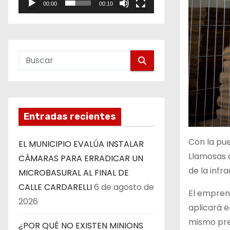
00:00
00:10
e
o
Entradas recientes
Con la pu
EL MUNICIPIO EVALÚA INSTALAR
Llamosas d
CÁMARAS PARA ERRADICAR UN
de la infr
MICROBASURAL AL FINAL DE
CALLE CARDARELLI
6 de agosto de
El emprend
2026
aplicará e
mismo pred
¿POR QUÉ NO EXISTEN MINIONS