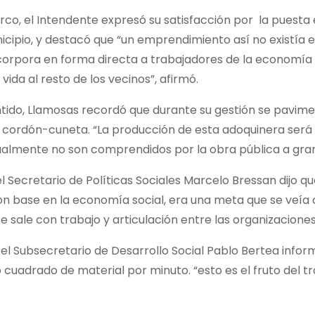
rco, el Intendente expresó su satisfacción por la puest
icipio, y destacó que “un emprendimiento así no existía en
orpora en forma directa a trabajadores de la economía po
 vida al resto de los vecinos”, afirmó.
ntido, Llamosas recordó que durante su gestión se pavim
 cordón-cuneta. “La producción de esta adoquinera será 
almente no son comprendidos por la obra pública a gran 
el Secretario de Políticas Sociales Marcelo Bressan dijo q
on base en la economía social, era una meta que se veía 
se sale con trabajo y articulación entre las organizaciones 
el Subsecretario de Desarrollo Social Pablo Bertea infor
 cuadrado de material por minuto. “esto es el fruto del t