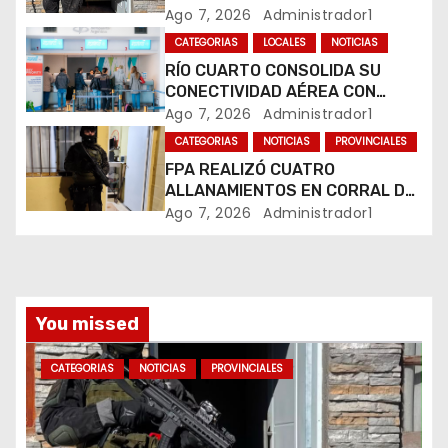
COMERCIALIZABA COCAÍNA Y
Ago 7, 2026
Administrador1
n
MARIHUANA EN UNA PLAZA
CATEGORIAS
LOCALES
NOTICIAS
RÍO CUARTO CONSOLIDA SU
t
CONECTIVIDAD AÉREA CON
CUATRO VUELOS SEMANALES A
Ago 7, 2026
Administrador1
r
BUENOS AIRES
CATEGORIAS
NOTICIAS
PROVINCIALES
a
FPA REALIZÓ CUATRO
ALLANAMIENTOS EN CORRAL DE
d
BUSTOS-IFFLINGER
Ago 7, 2026
Administrador1
a
s
You missed
CATEGORIAS
NOTICIAS
PROVINCIALES