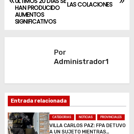
ÚLTIMOS 20 DÍAS SE
LAS COLACIONES
v
HAN PRODUCIDO
AUMENTOS
e
SIGNIFICATIVOS
g
a
Por
c
Administrador1
i
ó
n
Entrada relacionada
d
CATEGORIAS
NOTICIAS
PROVINCIALES
e
VILLA CARLOS PAZ: FPA DETUVO
e
A UN SUJETO MIENTRAS