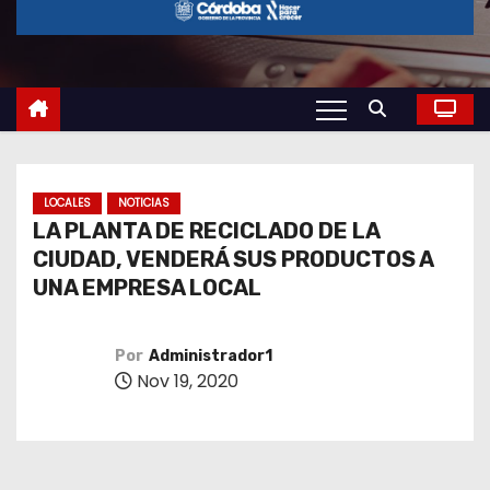
o
LOCALES
NOTICIAS
LA PLANTA DE RECICLADO DE LA
CIUDAD, VENDERÁ SUS PRODUCTOS A
UNA EMPRESA LOCAL
Por
Administrador1
Nov 19, 2020