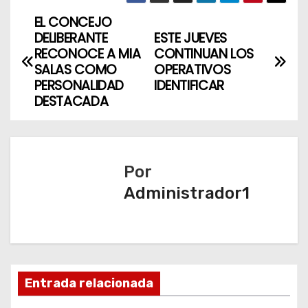
EL CONCEJO
N
DELIBERANTE
ESTE JUEVES
a
RECONOCE A MIA
CONTINUAN LOS
SALAS COMO
OPERATIVOS
v
PERSONALIDAD
IDENTIFICAR
DESTACADA
e
g
a
Por
Administrador1
c
i
ó
n
Entrada relacionada