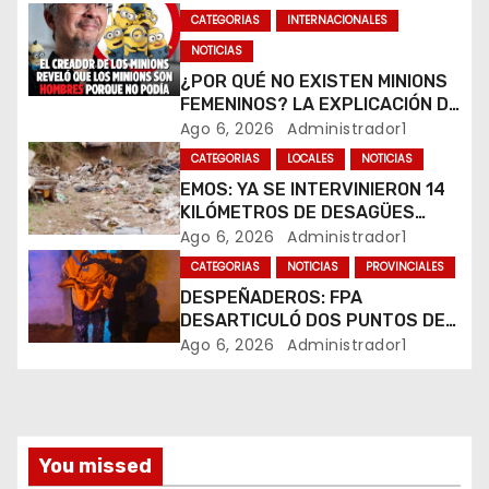
d
CATEGORIAS
INTERNACIONALES
e
NOTICIAS
¿POR QUÉ NO EXISTEN MINIONS
e
FEMENINOS? LA EXPLICACIÓN DE
SU CREADOR QUE VOLVIÓ A
Ago 6, 2026
Administrador1
n
VIRALIZARSE
CATEGORIAS
LOCALES
NOTICIAS
t
EMOS: YA SE INTERVINIERON 14
KILÓMETROS DE DESAGÜES
r
PLUVIALES
Ago 6, 2026
Administrador1
CATEGORIAS
NOTICIAS
PROVINCIALES
a
DESPEÑADEROS: FPA
DESARTICULÓ DOS PUNTOS DE
d
VENTA DE DROGAS. TRES
Ago 6, 2026
Administrador1
DETENIDOS
a
s
You missed