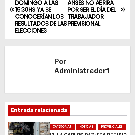
a
DOMINGO A LAS
ANSES NO ABRIRÁ
19:30HS YA SE
POR SER EL DÍA DEL
v
CONOCERÍAN LOS
TRABAJADOR
RESULTADOS DE LAS
PREVISIONAL
e
ELECCIONES
g
a
Por
c
Administrador1
i
ó
n
Entrada relacionada
d
CATEGORIAS
NOTICIAS
PROVINCIALES
e