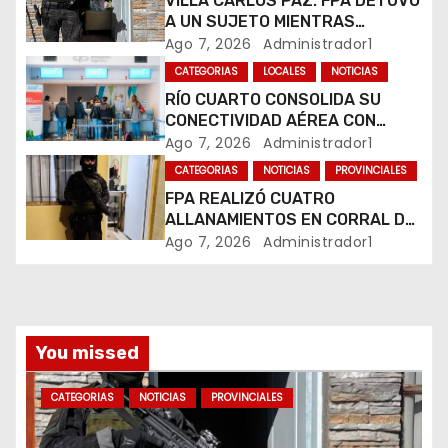
VILLA CARLOS PAZ: FPA DETUVO
e
A UN SUJETO MIENTRAS
COMERCIALIZABA COCAÍNA Y
Ago 7, 2026
Administrador1
n
MARIHUANA EN UNA PLAZA
CATEGORIAS
LOCALES
NOTICIAS
RÍO CUARTO CONSOLIDA SU
t
CONECTIVIDAD AÉREA CON
CUATRO VUELOS SEMANALES A
Ago 7, 2026
Administrador1
r
BUENOS AIRES
CATEGORIAS
NOTICIAS
PROVINCIALES
a
FPA REALIZÓ CUATRO
ALLANAMIENTOS EN CORRAL DE
d
BUSTOS-IFFLINGER
Ago 7, 2026
Administrador1
a
s
You missed
CATEGORIAS
NOTICIAS
PROVINCIALES