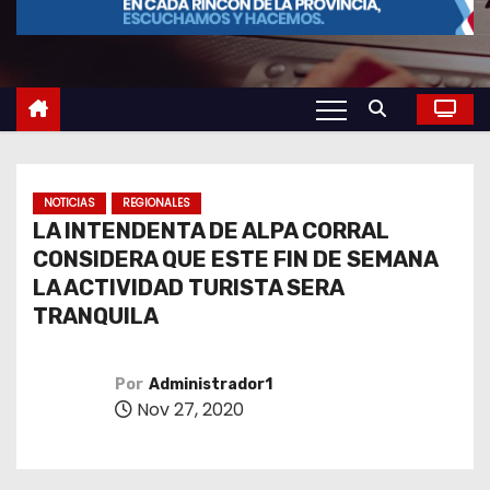
o
NOTICIAS
REGIONALES
LA INTENDENTA DE ALPA CORRAL
CONSIDERA QUE ESTE FIN DE SEMANA
LA ACTIVIDAD TURISTA SERA
TRANQUILA
Por
Administrador1
Nov 27, 2020