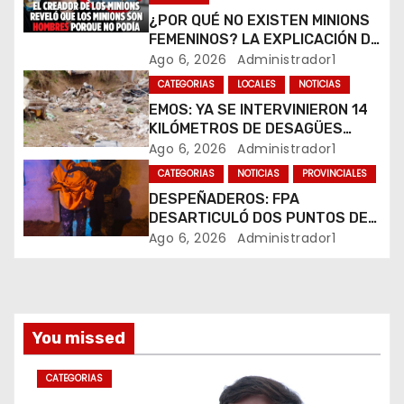
e
¿POR QUÉ NO EXISTEN MINIONS
FEMENINOS? LA EXPLICACIÓN DE
n
SU CREADOR QUE VOLVIÓ A
Ago 6, 2026
Administrador1
VIRALIZARSE
CATEGORIAS
LOCALES
NOTICIAS
t
EMOS: YA SE INTERVINIERON 14
r
KILÓMETROS DE DESAGÜES
PLUVIALES
Ago 6, 2026
Administrador1
a
CATEGORIAS
NOTICIAS
PROVINCIALES
DESPEÑADEROS: FPA
d
DESARTICULÓ DOS PUNTOS DE
VENTA DE DROGAS. TRES
Ago 6, 2026
Administrador1
a
DETENIDOS
s
You missed
CATEGORIAS