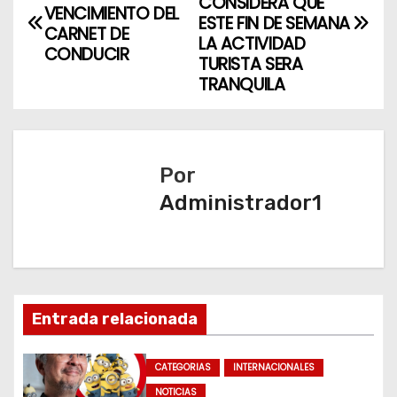
a
CONSIDERA QUE
VENCIMIENTO DEL
ESTE FIN DE SEMANA
CARNET DE
v
LA ACTIVIDAD
CONDUCIR
TURISTA SERA
e
TRANQUILA
g
a
Por
c
Administrador1
i
ó
n
Entrada relacionada
d
CATEGORIAS
INTERNACIONALES
e
NOTICIAS