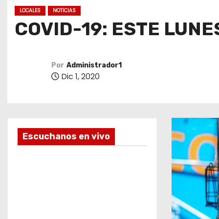
o
LOCALES
NOTICIAS
COVID-19: ESTE LUNE
Por
Administrador1
Dic 1, 2020
Escuchanos en vivo