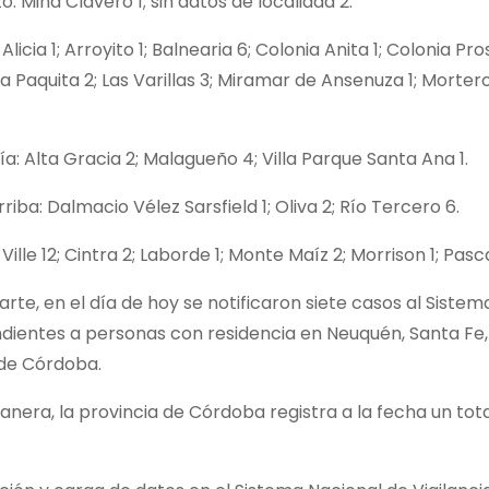
o: Mina Clavero 1; sin datos de localidad 2.
Alicia 1; Arroyito 1; Balnearia 6; Colonia Anita 1; Colonia Pro
La Paquita 2; Las Varillas 3; Miramar de Ansenuza 1; Morter
a: Alta Gracia 2; Malagueño 4; Villa Parque Santa Ana 1.
riba: Dalmacio Vélez Sarsfield 1; Oliva 2; Río Tercero 6.
 Ville 12; Cintra 2; Laborde 1; Monte Maíz 2; Morrison 1; Pas
arte, en el día de hoy se notificaron siete casos al Sistem
ientes a personas con residencia en Neuquén, Santa Fe, 
 de Córdoba.
nera, la provincia de Córdoba registra a la fecha un tot