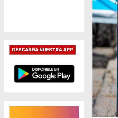
DESCARGA NUESTRA APP
R
e