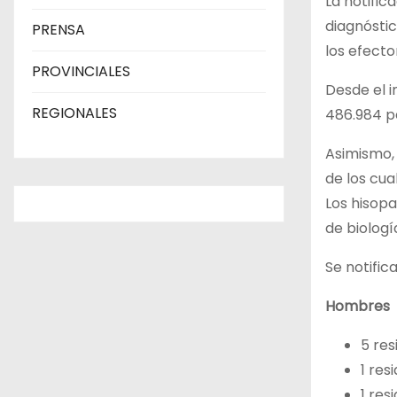
La notific
diagnósti
PRENSA
los efecto
PROVINCIALES
Desde el i
REGIONALES
486.984 pe
Asimismo, 
de los cu
Los hisopa
de biologí
Se notific
Hombres
5 res
1 res
1 res