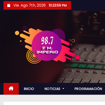
S
Vie. Ago 7th, 2026
10:24:01 PM
a
l
t
a
r
a
l
c
o
n
t
e
n
INICIO
NOTICIAS
PROGRAMACIÓN
i
d