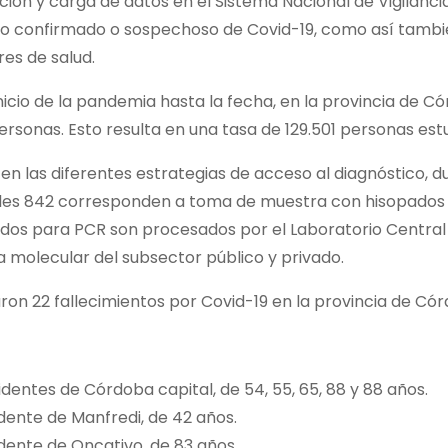
ación y carga de datos en el Sistema Nacional de Vigilanc
co confirmado o sospechoso de Covid-19, como así tambié
res de salud.
nicio de la pandemia hasta la fecha, en la provincia de 
rsonas. Esto resulta en una tasa de 129.501 personas est
en las diferentes estrategias de acceso al diagnóstico, dur
ales 842 corresponden a toma de muestra con hisopados (
dos para PCR son procesados por el Laboratorio Central 
a molecular del subsector público y privado.
aron 22 fallecimientos por Covid-19 en la provincia de Cór
identes de Córdoba capital, de 54, 55, 65, 88 y 88 años.
idente de Manfredi, de 42 años.
idente de Oncativo, de 83 años.