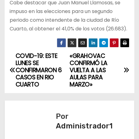
Cabe destacar que Juan Manuel Llamosas, se
impuso en las elecciones para un segundo
periodo como intendente de la ciudad de Río
Cuarto, al obtener el 41,0% de los votos (26.683).
COVID-19: ESTE
«GRAHOVAC
N
LUNES SE
CONFIRMÓ LA
a
CONFIRMARON 6
VUELTA A LAS
CASOS EN RIO
AULAS PARA
v
CUARTO
MARZO»
e
g
Por
a
Administrador1
c