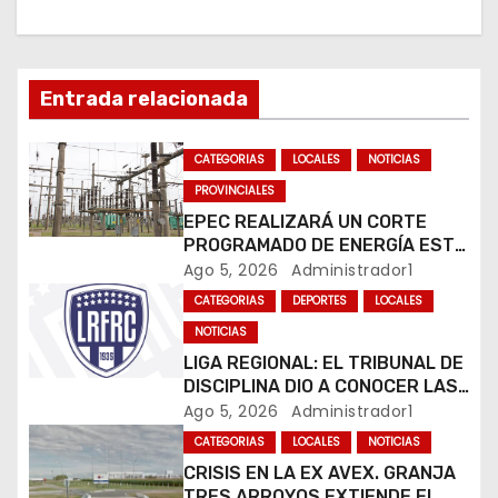
i
ó
Entrada relacionada
n
CATEGORIAS
LOCALES
NOTICIAS
d
PROVINCIALES
e
EPEC REALIZARÁ UN CORTE
PROGRAMADO DE ENERGÍA ESTE
e
JUEVES EN RÍO CUARTO
Ago 5, 2026
Administrador1
CATEGORIAS
DEPORTES
LOCALES
n
NOTICIAS
t
LIGA REGIONAL: EL TRIBUNAL DE
DISCIPLINA DIO A CONOCER LAS
r
SANCIONES DEL BOLETÍN
Ago 5, 2026
Administrador1
OFICIAL N.º 24
CATEGORIAS
LOCALES
NOTICIAS
a
CRISIS EN LA EX AVEX. GRANJA
TRES ARROYOS EXTIENDE EL