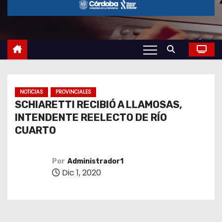
o
NOTICIAS
PROVINCIALES
SCHIARETTI RECIBIÓ A LLAMOSAS,
INTENDENTE REELECTO DE RÍO
CUARTO
Por
Administrador1
Dic 1, 2020