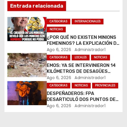
n
Entrada relacionada
d
CATEGORIAS
INTERNACIONALES
e
NOTICIAS
¿POR QUÉ NO EXISTEN MINIONS
e
FEMENINOS? LA EXPLICACIÓN DE
SU CREADOR QUE VOLVIÓ A
Ago 6, 2026
Administrador1
n
VIRALIZARSE
CATEGORIAS
LOCALES
NOTICIAS
t
EMOS: YA SE INTERVINIERON 14
KILÓMETROS DE DESAGÜES
r
PLUVIALES
Ago 6, 2026
Administrador1
CATEGORIAS
NOTICIAS
PROVINCIALES
a
DESPEÑADEROS: FPA
DESARTICULÓ DOS PUNTOS DE
d
VENTA DE DROGAS. TRES
Ago 6, 2026
Administrador1
DETENIDOS
a
s