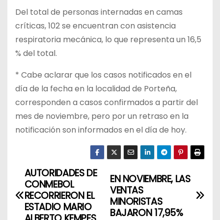
Del total de personas internadas en camas
críticas, 102 se encuentran con asistencia
respiratoria mecánica, lo que representa un 16,5
% del total.
* Cabe aclarar que los casos notificados en el
día de la fecha en la localidad de Porteña,
corresponden a casos confirmados a partir del
mes de noviembre, pero por un retraso en la
notificación son informados en el día de hoy.
AUTORIDADES DE
N
EN NOVIEMBRE, LAS
CONMEBOL
VENTAS
a
RECORRIERON EL
MINORISTAS
ESTADIO MARIO
BAJARON 17,95%
v
ALBERTO KEMPES